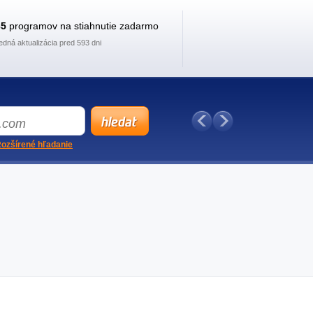
35
programov na stiahnutie zadarmo
edná aktualizácia pred 593 dni
ozšírené hľadanie