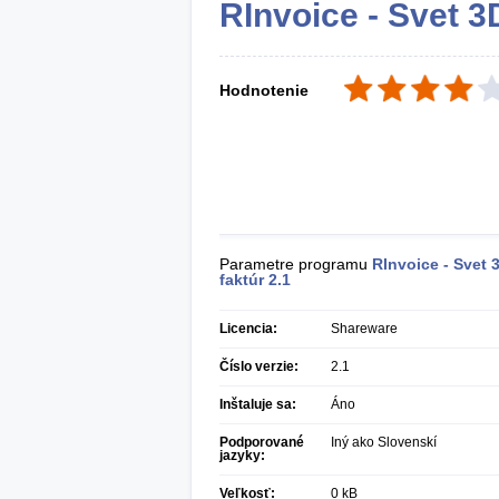
RInvoice - Svet 3
Hodnotenie
Parametre programu
RInvoice - Svet 
faktúr
2.1
Licencia:
Shareware
Číslo verzie:
2.1
Inštaluje sa:
Áno
Podporované
Iný ako Slovenskí
jazyky:
Veľkosť:
0 kB