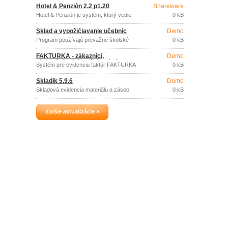
firemné účely) a tým pádom potrebujete
Hotel & Penzión 2.2 p1.20
Shareware
evidovať knihu jázd, potom tento
program je pre vás vhodným riešením.
Hotel & Penzión je systém, ktorý vedie
0 kB
kompletne zákaznícke účty, pokladňu a
centrálnu správu hotela, alebo penziónu.
Sklad a vypožičiavanie učebníc
Demo
3.1.0
Program používajú prevažne školské
0 kB
zariadenia aj menšie firmy.
FAKTÚRKA - zákazníci,
Demo
objednávky, fakturácia, platby,
Systém pre evidenciu faktúr FAKTURKA
0 kB
kniha jázd 7.19 START
obsahuje evidenciu odberateľov a
dodávateľov, evidenciu vydaných a
Skladík 5.9.6
Demo
prijatých faktúr, vrátane ich tlače,
preddefinovaných masiek, príjmových
Skladová evidencia materiálu a zásob
0 kB
pokladničných dokladov, knihy
menšieho rozsahu.
pohľadávok a záväzkov, objednávky,
príkazy na úhradu, evidenciu skladu,
kniha jázd atď.
ďalšie aktualizácie »