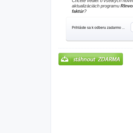
Chcete vedieť o všetkých novi
aktualizáciách programu
RInvo
faktúr
?
Prihláste sa k odberu zadarmo ...