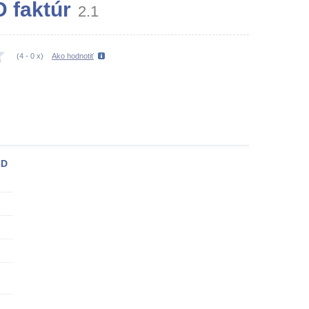
D faktúr
2.1
(
4
-
0
x)
Ako hodnotiť
3D