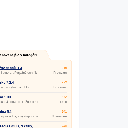
ahovanejšie v kategórii
ný denník 1.4
1015
i autora: „Peňažný denník
Freeware
na evidenciu príjmov a
ov, na zachytenie účtovných
ov, a tým na zabezpečenie
rky 7.2.4
972
azného vedenia daňovej
ucho vyhotoví faktúru,
Freeware
cie.
 list, pokladničný doklad bez
nych nárokov na znalosť
ovej techniky.
ka 1.00
872
uchá utilita pre každého kto
Demo
by v hotovosti.
dňa 5.1
741
ká pokladňa, s výstupom na
Shareware
eň.
rácia GOLD, faktúry,
740