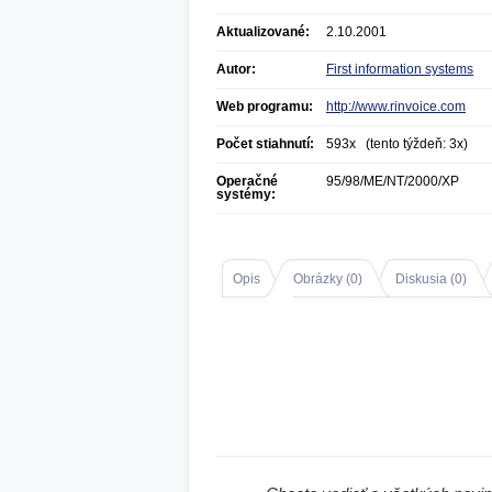
Aktualizované:
2.10.2001
Autor:
First information systems
Web programu:
http://www.rinvoice.com
Počet stiahnutí:
593x (tento týždeň: 3x)
Operačné
95/98/ME/NT/2000/XP
systémy:
Opis
Obrázky (
0
)
Diskusia (
0
)