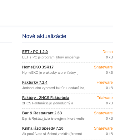
Nové aktualizácie
EET z PC 1.2.0
Demo
EET z PC je program, ktorý umožňuje
0 kB
odoslanie EET z bežného PC alebo
notebooku.
HomeEKO 3SR17
Shareware
HomeEKO je praktický a prehľadný
0 kB
nástroj pre evidenciu (nielen) financií
domácnosti.
Fakturky 7.2.4
Freeware
Jednoducho vyhotoví faktúru, dodací list,
0 kB
pokladničný doklad bez zvláštnych
nárokov na znalosť výpočtovej techniky.
Faktúry - 2HCS Fakturácia
Trialware
4.2019.59
2HCS Fakturácia je jednoduchý a
0 kB
prehľadný fakturačný program, ktorý
poskytuje všetko potrebné na
Bar & Restaurant 2.63
Shareware
spracovanie dokladov malej firmy alebo
živnostníka.
Bar & Reštaurácia je systém, ktorý vedie
0 kB
zákaznícke účty, pokladňu a sklad
kdekoľvek, kde je zariadenie barového
Kniha jázd Speedy 7.10
Shareware
typu.
Ak používate služobné vozidlo (firemné
0 kB
vozidlo alebo súkromné ​​vozidlo na