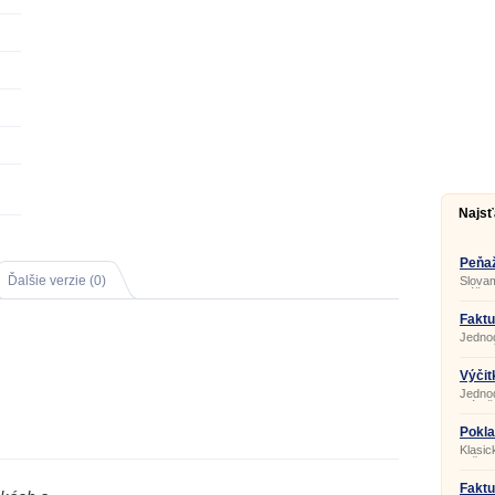
Najsť
Peňaž
Ďalšie verzie (0)
Slovam
slúži 
výdavk
doklad
Faktu
preuk
Jednod
eviden
dodací
zvlášt
výpočt
Výčit
Jednod
má trž
Pokla
Klasic
tlačiar
Faktu