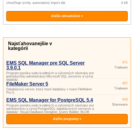
Umožňuje rýchly, automatický import dát
0 kB
8.4.2.0
do databáz Oracle, SQL Server alebo
ODBC databáz z textových súborov,
dokumentov Excel, databáz MS Access,
DBF súborov, MS SQL servera, databáz
ďalšie aktualizácie »
Oracle alebo ODBC dátových zdrojov.
Najsťahovanejšie v
kategórii
EMS SQL Manager pre SQL Server
671
3.9.0.1
Trialware
Program ponúka sadu kvalitných a výkonných nástrojov pre
jednoduchšiu administráciu Microsoft SQL serverov a vývoj
databáz.
FileMaker Server 5
657
Trialware
Databázový server, ktorý hostí databázy v tvare FileMaker
Pro 5.
EMS SQL Manager for PostgreSQL 5.4
643
Shareware
Program ponúka sadu kvalitných a výkonných nástrojov pre
administráciu a vývoj PostgreSQL databázových serverov a
databáz: Visual Database Designer, Query Builder, BLOB
editor, pokročilé nástroje na manipuláciu s dátami, správu
užívateľov a skupín, sprievodca pre ľahkú údržbu databáz,
ďalšie programy »
editor pre tvo