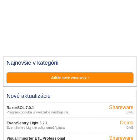
Najnovšie v kategórii
ďalšie nové programy »
Nové aktualizácie
Shareware
RazorSQL 7.0.1
Program ponúka univerzálne nástroje na
0 kB
spúšťanie dotazov, editáciu a správu
rôznych databáz.
Demo
EventSentry Light 3.2.1
EventSentry Light je utilita umožňujúca
0 kB
monitorovať bežiace služby, využitie
pamäte procesy, a veľkosť voľného
Shareware
priestoru na disku.
Visual Importer ETL Professional