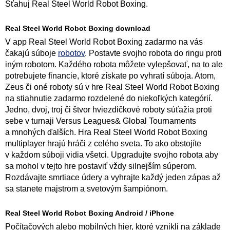
Sťahuj Real Steel World Robot Boxing.
Real Steel World Robot Boxing download
V app Real Steel World Robot Boxing zadarmo na vás
čakajú súboje
robotov
. Postavte svojho robota do ringu proti
iným robotom. Každého robota môžete vylepšovať, na to ale
potrebujete financie, ktoré získate po vyhratí súboja. Atom,
Zeus či oné roboty sú v hre Real Steel World Robot Boxing
na stiahnutie zadarmo rozdelené do niekoľkých kategórií.
Jedno, dvoj, troj či štvor hviezdičkové roboty súťažia proti
sebe v turnaji Versus Leagues& Global Tournaments
a mnohých ďalších. Hra Real Steel World Robot Boxing
multiplayer hrajú hráči z celého sveta. To ako obstojíte
v každom súboji vidia všetci. Upgradujte svojho robota aby
sa mohol v tejto hre postaviť vždy silnejším súperom.
Rozdávajte smrtiace údery a vyhrajte každý jeden zápas až
sa stanete majstrom a svetovým šampiónom.
Real Steel World Robot Boxing Android / iPhone
Počítačových alebo mobilných hier, ktoré vznikli na základe