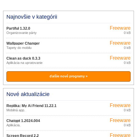
Najnovšie v kategórii
Freeware
Partiful 1.32.0
Organizovanie párty
0 kB
Freeware
Wallpaper Changer
Tapety do mobilu
0 kB
Freeware
Clean as duck 0.3.3
Aplikácia na upratovanie
0 kB
ďalšie nové programy »
Nové aktualizácie
Freeware
Replika: My Ai Friend 11.22.1
Mobilná app.
0 kB
Freeware
Chatgpt 1.2024.004
Aplikácia.
0 kB
Freeware
Screen Record 2.2