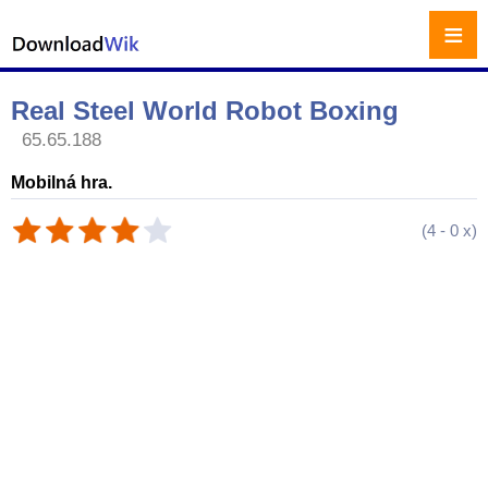
≡
Real Steel World Robot Boxing
65.65.188
Mobilná hra.
(
4
-
0
x)