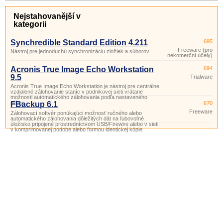
Nejstahovanější v
kategorii
Synchredible Standard Edition 4.211
695
Freeware (pro
Nástroj pre jednoduchú synchronizáciu zložiek a súborov.
nekomerční účely)
Acronis True Image Echo Workstation
694
9.5
Trialware
Acronis True Image Echo Workstation je nástroj pre centrálne,
vzdialené zálohovanie staníc v podnikovej sieti vrátane
možnosti automatického zálohovania podľa nastaveného
plánu.
FBackup 6.1
670
Freeware
Zálohovací softvér ponúkajúci možnosť ručného alebo
automatického zálohovania dôležitých dát na ľubovoľné
úložisko pripojené prostredníctvom USB/Firewire alebo v sieti,
v komprimovanej podobe alebo formou identickej kópie.