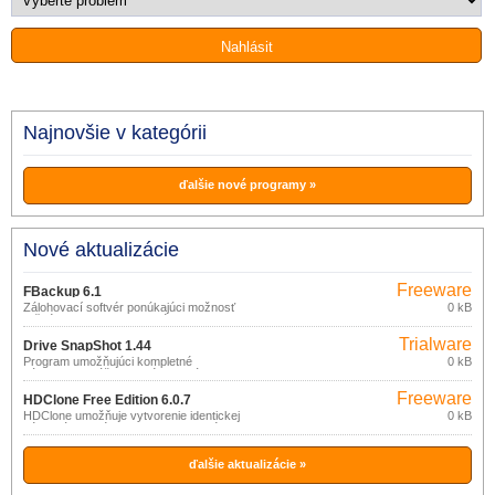
Najnovšie v kategórii
ďalšie nové programy »
Nové aktualizácie
Freeware
FBackup 6.1
Zálohovací softvér ponúkajúci možnosť
0 kB
ručného alebo automatického
zálohovania dôležitých dát na ľubovoľné
Trialware
úložisko pripojené prostredníctvom
Drive SnapShot 1.44
USB/Firewire alebo v sieti, v
Program umožňujúci kompletné
0 kB
komprimovanej podobe alebo formou
zálohovanie vášho systému a dát formou
identickej kópie.
obrazu (image) disku.
Freeware
HDClone Free Edition 6.0.7
HDClone umožňuje vytvorenie identickej
0 kB
kópie dát pevného disku na inom médiu
(IDE/ATA/SATA, SCSI a USB disk), na
fyzickej úrovni.
ďalšie aktualizácie »