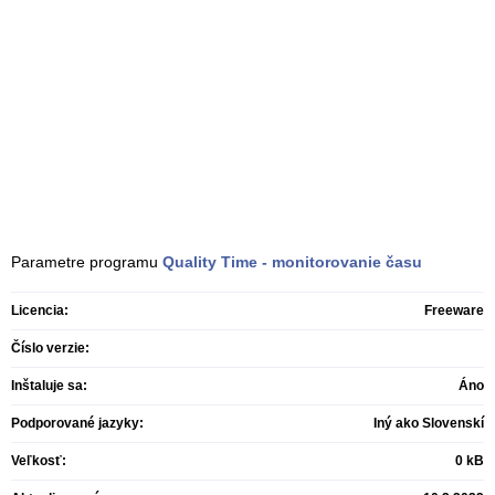
Parametre programu
Quality Time - monitorovanie času
Licencia:
Freeware
Číslo verzie:
Inštaluje sa:
Áno
Podporované jazyky:
Iný ako Slovenskí
Veľkosť:
0 kB