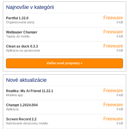
Najnovšie v kategórii
Freeware
Partiful 1.32.0
Organizovanie párty
0 kB
Freeware
Wallpaper Changer
Tapety do mobilu
0 kB
Freeware
Clean as duck 0.3.3
Aplikácia na upratovanie
0 kB
ďalšie nové programy »
Nové aktualizácie
Freeware
Replika: My Ai Friend 11.22.1
Mobilná app.
0 kB
Freeware
Chatgpt 1.2024.004
Aplikácia.
0 kB
Freeware
Screen Record 2.2
Nahrávanie obrazovky mobilu.
0 kB