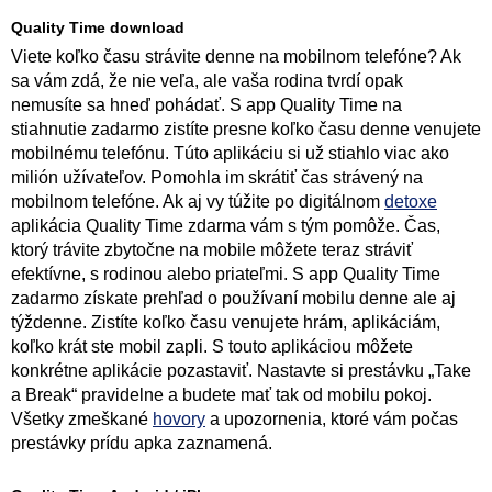
Quality Time download
Viete koľko času strávite denne na mobilnom telefóne? Ak
sa vám zdá, že nie veľa, ale vaša rodina tvrdí opak
nemusíte sa hneď pohádať. S app Quality Time na
stiahnutie zadarmo zistíte presne koľko času denne venujete
mobilnému telefónu. Túto aplikáciu si už stiahlo viac ako
milión užívateľov. Pomohla im skrátiť čas strávený na
mobilnom telefóne. Ak aj vy túžite po digitálnom
detoxe
aplikácia Quality Time zdarma vám s tým pomôže. Čas,
ktorý trávite zbytočne na mobile môžete teraz stráviť
efektívne, s rodinou alebo priateľmi. S app Quality Time
zadarmo získate prehľad o používaní mobilu denne ale aj
týždenne. Zistíte koľko času venujete hrám, aplikáciám,
koľko krát ste mobil zapli. S touto aplikáciou môžete
konkrétne aplikácie pozastaviť. Nastavte si prestávku „Take
a Break“ pravidelne a budete mať tak od mobilu pokoj.
Všetky zmeškané
hovory
a upozornenia, ktoré vám počas
prestávky prídu apka zaznamená.