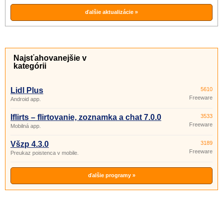
ďalšie aktualizácie »
Najsťahovanejšie v
kategórii
Lidl Plus
5610
Freeware
Android app.
Iflirts – flirtovanie, zoznamka a chat 7.0.0
3533
Freeware
Mobilná app.
Všzp 4.3.0
3189
Freeware
Preukaz poistenca v mobile.
ďalšie programy »