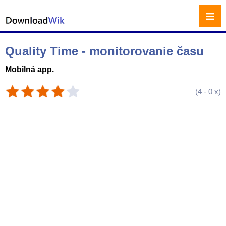
≡
Quality Time - monitorovanie času
Mobilná app.
(
4
-
0
x)