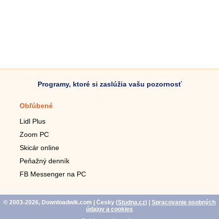
Programy, ktoré si zaslúžia vašu pozornosť
Obľúbené
Mobilné aplikácie
Lidl Plus
Krokomer do mobilu
Zoom PC
Lupa do mobilu
Skicár online
Diaľkový TV ovládač
Peňažný denník
Živé tapety do mobilu
FB Messenger na PC
Mariáš do mobilu
© 2003-2026, Downloadwik.com
| Česky (
Studna.cz
)
|
Spracovanie osobných
údajov a cookies