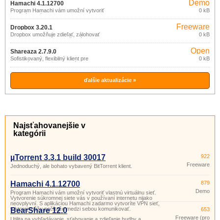
Demo
Hamachi 4.1.12700
Program Hamachi vám umožní vytvoriť
0 kB
vlastnú virtuálnu sieť. Vytvorenie
súkromnej siete vás v používaní
Freeware
internetu nijako neovplyvní. S aplikáciou
Dropbox 3.20.1
Hamachi zadarmo vytvoríte VPN sieť,
Dropbox umožňuje zdieľať, zálohovať
0 kB
v ktorej môžu počítače medzi sebou
alebo synchronizovať vaše súbory
komunikovať.
prostredníctvom online služby (zadarmo
Open
do 2GB dát).
Shareaza 2.7.9.0
source
Sofistikovaný, flexibilný klient pre
0 kB
vyhľadávanie a zdieľanie súborov v P2P
(gpl)
sieťach eDonkey2000, Gnutella,
BitTorrent a Gnutella2 (G2).
ďalšie aktualizácie »
Najsťahovanejšie v
kategórii
µTorrent 3.3.1 build 30017
922
Freeware
Jednoduchý, ale bohato vybavený BitTorrent klient.
Hamachi 4.1.12700
879
Demo
Program Hamachi vám umožní vytvoriť vlastnú virtuálnu sieť.
Vytvorenie súkromnej siete vás v používaní internetu nijako
neovplyvní. S aplikáciou Hamachi zadarmo vytvoríte VPN sieť,
v ktorej môžu počítače medzi sebou komunikovať.
BearShare 12.0
653
Freeware (pro
Utilita na vyhľadávanie, sťahovanie a zdieľanie hudby a