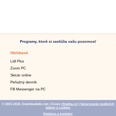
Programy, ktoré si zaslúžia vašu pozornosť
Obľúbené
Mobilné aplikácie
Lidl Plus
Krokomer do mobilu
Zoom PC
Lupa do mobilu
Skicár online
Diaľkový TV ovládač
Peňažný denník
Živé tapety do mobilu
FB Messenger na PC
Mariáš do mobilu
© 2003-2026, Downloadwik.com
| Česky (
Studna.cz
)
|
Spracovanie osobných
údajov a cookies
Reklama a kontakty