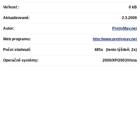
Veľkosť:
0 kB
Aktualizované:
2.3.2009
Autor:
PrettyMay.net
Web programu:
http://www.prettymay.net
Počet stiahnutí:
485x (tento týždeň: 2x)
Operačné systémy:
2000/XP/2003/Vista