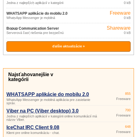
Jedna z najlepších aplikácií v kategórii
0 kB
online komunikácií má názov Viber.
Freeware
WHATSAPP aplikácie do mobilu 2.0
WhatsApp Messenger je mobilná
0 kB
aplikácia pre zasielanie správ.
Shareware
Bopup Communication Server
Serverová časť riešenia pre bezpečnú
0 kB
4.5.1
online komunikáciu a transfer súborov vo
firemných sieťach.
ďalšie aktualizácie »
Najsťahovanejšie v
kategórii
WHATSAPP aplikácie do mobilu 2.0
855
Freeware
WhatsApp Messenger je mobilná aplikácia pre zasielanie
správ.
Viber na PC (Viber desktop) 3.0
700
Freeware
Jedna z najlepších aplikácií v kategórii online komunikácií má
názov Viber.
IceChat IRC Client 9.08
648
Freeware
Klient pre online komunikáciu - chat.