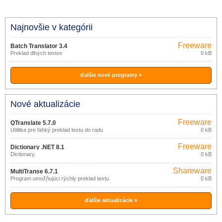
Najnovšie v kategórii
Freeware
Batch Translator 3.4
(pro
Preklad dlhých textov
0 kB
nekomerční
účely)
ďalšie nové programy »
Nové aktualizácie
Freeware
QTranslate 5.7.0
Utilitka pre ľahký preklad textu do radu
0 kB
jazykov.
Freeware
Dictionary .NET 8.1
(pro
Dictionary.
0 kB
nekomerční
účely)
Shareware
MultiTranse 6.7.1
Program umožňujúci rýchly preklad textu
0 kB
medzi radom rôznych jazykov (anglický,
arabský, čínsky, český, dánsky,
holandský, …), s využitím rôznych
jazykových zdrojov na internete.
ďalšie aktualizácie »