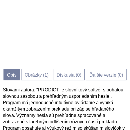
Opis
Obrázky (
1
)
Diskusia (
0
)
Ďalšie verzie (0)
Slovami autora: "PRODICT je slovníkový softvér s bohatou
slovnou zásobou a prehľadným usporiadaním hesiel.
Program má jednoduché intuitívne ovládanie a vyniká
okamžitým zobrazením prekladu pri zápise hľadaného
slova. Významy hesla sú prehľadne spracované a
zobrazené s farebným odlíšením rôznych častí prekladu.
Program obsahuje aj výukový režim so skúšaním slovíčok v