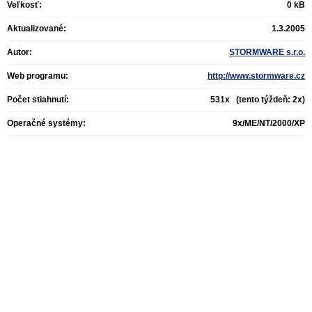
Veľkosť:
0 kB
Aktualizované:
1.3.2005
Autor:
STORMWARE s.r.o.
Web programu:
http://www.stormware.cz
Počet stiahnutí:
531x (tento týždeň: 2x)
Operačné systémy:
9x/ME/NT/2000/XP