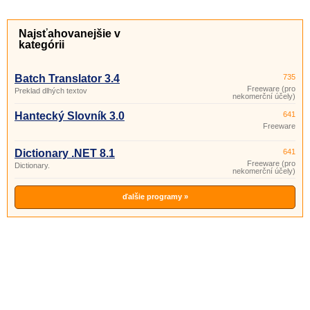
Najsťahovanejšie v
kategórii
Batch Translator 3.4
735
Freeware (pro
Preklad dlhých textov
nekomerční účely)
Hantecký Slovník 3.0
641
Freeware
Dictionary .NET 8.1
641
Freeware (pro
Dictionary.
nekomerční účely)
ďalšie programy »