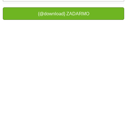
{@download} ZADARMO