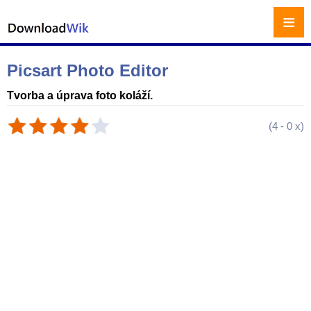
≡
Picsart Photo Editor
Tvorba a úprava foto koláží.
(
4
-
0
x)