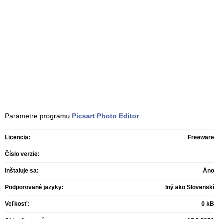
Parametre programu
Picsart Photo Editor
Licencia:
Freeware
Číslo verzie:
Inštaluje sa:
Áno
Podporované jazyky:
Iný ako Slovenskí
Veľkosť:
0 kB