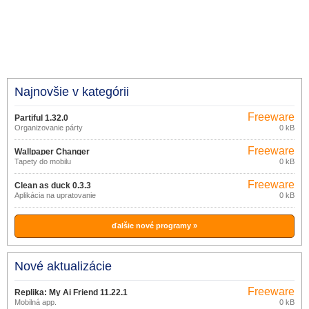
Najnovšie v kategórii
Freeware
Partiful 1.32.0
Organizovanie párty
0 kB
Freeware
Wallpaper Changer
Tapety do mobilu
0 kB
Freeware
Clean as duck 0.3.3
Aplikácia na upratovanie
0 kB
ďalšie nové programy »
Nové aktualizácie
Freeware
Replika: My Ai Friend 11.22.1
Mobilná app.
0 kB