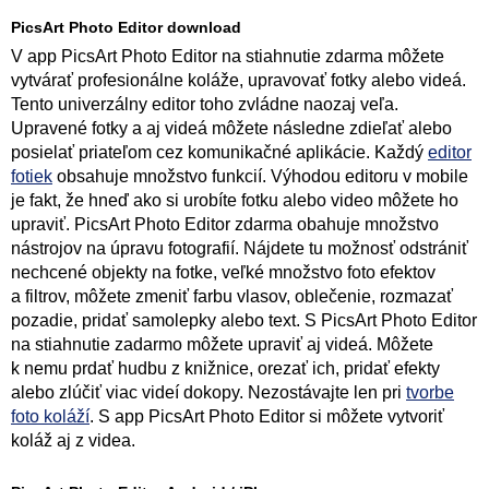
PicsArt Photo Editor download
V app PicsArt Photo Editor na stiahnutie zdarma môžete
vytvárať profesionálne koláže, upravovať fotky alebo videá.
Tento univerzálny editor toho zvládne naozaj veľa.
Upravené fotky a aj videá môžete následne zdieľať alebo
posielať priateľom cez komunikačné aplikácie. Každý
editor
fotiek
obsahuje množstvo funkcií. Výhodou editoru v mobile
je fakt, že hneď ako si urobíte fotku alebo video môžete ho
upraviť. PicsArt Photo Editor zdarma obahuje množstvo
nástrojov na úpravu fotografií. Nájdete tu možnosť odstrániť
nechcené objekty na fotke, veľké množstvo foto efektov
a filtrov, môžete zmeniť farbu vlasov, oblečenie, rozmazať
pozadie, pridať samolepky alebo text. S PicsArt Photo Editor
na stiahnutie zadarmo môžete upraviť aj videá. Môžete
k nemu prdať hudbu z knižnice, orezať ich, pridať efekty
alebo zlúčiť viac videí dokopy. Nezostávajte len pri
tvorbe
foto koláží
. S app PicsArt Photo Editor si môžete vytvoriť
koláž aj z videa.