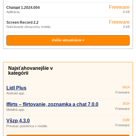
Freeware
Chatgpt 1.2024.004
Aplikácia.
0 kB
Freeware
Screen Record 2.2
Nahrávanie obrazovky mobilu.
0 kB
ďalšie aktualizácie »
Najsťahovanejšie v
kategórii
Lidl Plus
5614
Freeware
Android app.
Iflirts – flirtovanie, zoznamka a chat 7.0.0
3534
Freeware
Mobilná app.
Všzp 4.3.0
3189
Freeware
Preukaz poistenca v mobile.