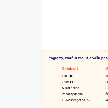
Programy, ktoré si zaslúžia vašu po
Obľúbené
M
Lidl Plus
K
Zoom PC
L
Skicár online
D
Peňažný denník
Ž
FB Messenger na PC
M