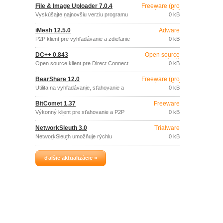
a Bittorrent klienta.
File & Image Uploader 7.0.4
Freeware (pro
nekomerční
Vyskúšajte najnovšiu verziu programu
0 kB
účely)
na upload súborov.
iMesh 12.5.0
Adware
P2P klient pre vyhľadávanie a zdieľanie
0 kB
multimediálnych súborov v sieti
používateľov iMesh.
DC++ 0.843
Open source
(gpl)
Open source klient pre Direct Connect
0 kB
protokol.
BearShare 12.0
Freeware (pro
nekomerční
Utilita na vyhľadávanie, sťahovanie a
0 kB
účely)
zdieľanie hudby a krátkych súborov s
videom (pod 15 min.
BitComet 1.37
Freeware
Výkonný klient pre sťahovanie a P2P
0 kB
zdieľanie súborov, s podporou BitTorrent,
HTTP a FTP.
NetworkSleuth 3.0
Trialware
NetworkSleuth umožňuje rýchlu
0 kB
lokalizáciu súborov v sieti.
ďalšie aktualizácie »