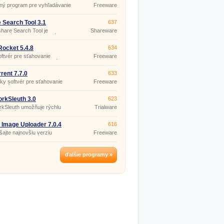
ný program pre vyhľadávanie
Freeware
nia súborov v P2P sieťach.
 Search Tool 3.1
637
hare Search Tool je
Shareware
pová utilita pre vyhľadávanie
, mp3 a softvéru nielen na
i Rapidshare ale aj mnohých
ocket 5.4.8
634
h upload serveroch.
ftvér pre sťahovanie
Freeware
ov, hudby, videa, softvéru a
d užívateľov siete Gnutella.
rrent 7.7.0
633
sky softvér pre sťahovanie
Freeware
v rôznych typov (video,
 hry, …) z počítačov
hlej komunity užívateľov.
rkSleuth 3.0
623
kSleuth umožňuje rýchlu
Trialware
áciu súborov v sieti.
& Image Uploader 7.0.4
616
ajte najnovšiu verziu
Freeware
mu na upload súborov.
(pro
nekomerční
účely)
ďalšie programy »