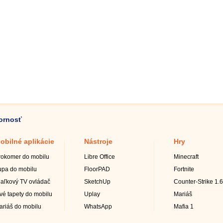
zornosť
obilné aplikácie
Nástroje
Hry
rokomer do mobilu
Libre Office
Minecraft
upa do mobilu
FloorPAD
Fortnite
iaľkový TV ovládač
SketchUp
Counter-Strike 1.6
ivé tapety do mobilu
Uplay
Mariáš
ariáš do mobilu
WhatsApp
Mafia 1