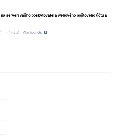
 na serveri vášho poskytovateľa webového poštového účtu a
(
4
-
0
x)
Ako hodnotiť