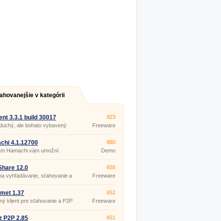
ahovanejšie v kategórii
ent 3.3.1 build 30017
923
duchý, ale bohato vybavený
Freeware
ent klient.
chi 4.1.12700
880
am Hamachi vám umožní
Demo
ť vlastnú virtuálnu sieť.
enie súkromnej siete vás
ívaní internetu nijako
hare 12.0
655
yvní. S aplikáciou Hamachi
a na vyhľadávanie, sťahovanie a
Freeware
o vytvoríte VPN sieť, v ktorej
nie hudby a krátkych súborov
(pro
počítače medzi sebou
om (pod 15 min.
nekomerční
ikovať.
účely)
met 1.37
652
ý klient pre sťahovanie a P2P
Freeware
nie súborov, s podporou
rent, HTTP a FTP.
 P2P 2.85
651