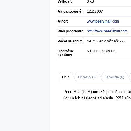
Veľkosť:
0 kB
Aktualizované:
12.2.2007
Autor:
www.peer2mail.com
Web programu:
http://www.peer2mail.com
Počet stiahnutí:
491x (tento týždeň: 2x)
Operačné
NT/2000/XP/2003
systémy:
Opis
Obrázky (
1
)
Diskusia (
0
)
Peer2Mail (P2M) umožňuje uloženie sú
účtu a ich následné zdieľanie. P2M súbo