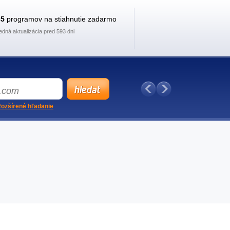
35
programov na stiahnutie zadarmo
edná aktualizácia pred 593 dni
ozšírené hľadanie