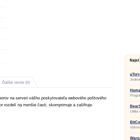
Najsť
µTorr
Jedno
Ďalšie verzie (0)
BitTorr
Hama
Progr
borov na serveri vášho poskytovateľa webového poštového
vytvori
Vytvor
r rozdelí na menšie časti, skomprimuje a zašifruje.
v použ
BearS
neovpl
Utilit
zadarm
zdieľa
môžu 
s vide
komun
BitCo
Výkonn
zdieľa
BitTor
Warez