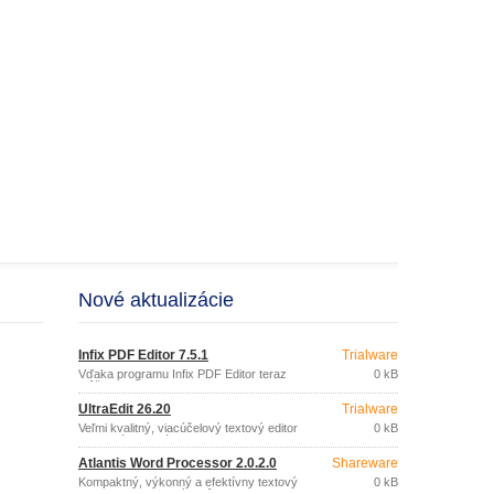
Nové aktualizácie
Infix PDF Editor 7.5.1
Trialware
Vďaka programu Infix PDF Editor teraz
0 kB
môžete editovať PDF dokumenty
podobne ako textové dokumenty v
UltraEdit 26.20
Trialware
bežnom textovom editore bez toho, aby
ste najskôr museli vykonávať ich
Veľmi kvalitný, viacúčelový textový editor
0 kB
konverziu do iného formátu a riskovať
s minimálnymi nárokmi na RAM.
tak stratu pôvodného rozvrhnutia textu,
snímok a grafických objektov.
Atlantis Word Processor 2.0.2.0
Shareware
Kompaktný, výkonný a efektívny textový
0 kB