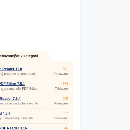
ahovanejšie v kategórii
 Reader 11.0
851
ý program na prezeranie,
Freeware
dávanie a tlač dokumentov
tu Adobe Portable Document
t (PDF).
 PDF Editor 7.5.1
674
programu Infix PDF Editor
Trialware
môžete editovať PDF
enty podobne ako textové
enty v bežnom textovom
 Reader 7.3.4
668
e bez toho, aby ste najskôr
m pre jednoduché a rýchle
Freeware
 vykonávať ich konverziu do
anie a tlač PDF dokumentov.
(pro
formátu a riskovať tak stratu
nekomerční
ého rozvrhnutia textu,
účely)
 4.5.7
657
 a grafických objektov.
ný, univerzálny a bohato
Freeware
ný textový editor vhodný
 pre vývojárov.
PDF Reader 3.16
646