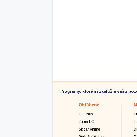
Programy, ktoré si zaslúžia vašu po
Obľúbené
M
Lidl Plus
K
Zoom PC
L
Skicár online
D