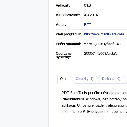
Veľkosť:
0 kB
Aktualizované:
4.3.2014
Autor:
RTT
Web programu:
http://www.rttsoftware.com
Počet stiahnutí:
577x (tento týždeň: 3x)
Operačné
2000/XP/2003/Vista/7
systémy:
Opis
Obrázky (
1
)
Diskusia (
0
)
PDF-ShellTools ponúka nástroje pre pr
Prieskumníka Windows, bez potreby otv
aplikácii. Umožňuje rozdeliť alebo spoj
informácie o PDF dokumente, zobraziť a 