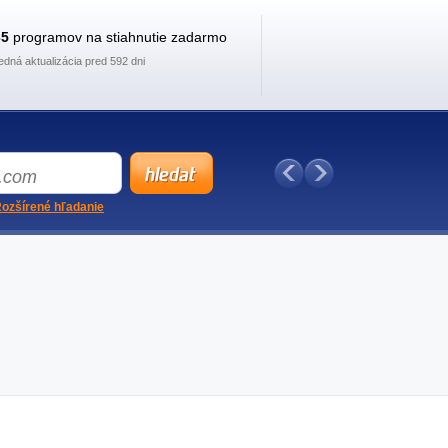
35
programov na stiahnutie zadarmo
edná aktualizácia pred 592 dni
ozšírené hľadanie