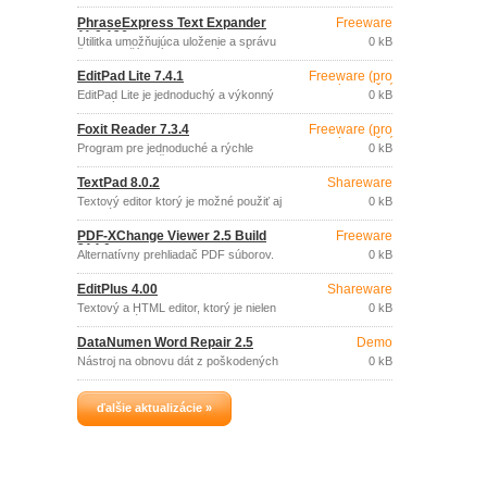
procesor, navrhnutý s dôrazom na
jednoduché používanie, flexibilitu
PhraseExpress Text Expander
Freeware
používateľského prostredia a
11.0.136
bezpečnosť.
Utilitka umožňujúca uloženie a správu
0 kB
často používaných textových fráz a ich
rýchle opakované použitie.
EditPad Lite 7.4.1
Freeware (pro
nekomerční
EditPad Lite je jednoduchý a výkonný
0 kB
účely)
textový editor.
Foxit Reader 7.3.4
Freeware (pro
nekomerční
Program pre jednoduché a rýchle
0 kB
účely)
prezeranie a tlač PDF dokumentov.
TextPad 8.0.2
Shareware
Textový editor ktorý je možné použiť aj
0 kB
ako náhradu za windows notepad.
PDF-XChange Viewer 2.5 Build
Freeware
314.0
Alternatívny prehliadač PDF súborov.
0 kB
EditPlus 4.00
Shareware
Textový a HTML editor, ktorý je nielen
0 kB
vhodnou náhradou za Windows Notepad,
ale poskytuje aj množstvo užitočných
DataNumen Word Repair 2.5
Demo
funkcií pre programátorov: zvýraznenie
syntaxe HTML, PHP, ASP, JavaScript,
Nástroj na obnovu dát z poškodených
0 kB
VBScript, Perl, Java, C/C a ďalších
dokumentov programu Word (.
programovacích jazykov na základe
zvolených šablón , ktoré sú užívateľsky
mo
ďalšie aktualizácie »