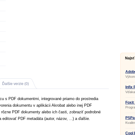
Najsť
Adobe
Výkonn
prehľa
formá
Ďalšie verzie (0)
Forma
Infix
Vďaka 
teraz 
ácu s PDF dokumentmi, integrované priamo do prostredia
dokum
dokum
Foxit
orenia dokumentu v aplikácii Akrobat alebo inej PDF
editor
Progra
museli
prezer
iť rôzne PDF dokumenty alebo ich časti, zobraziť podrobné
iného 
pôvodn
PSPad
editovať PDF metadáta (autor, názov, ...) a ďalšie.
snímok
Kvalit
vybave
nielen
Cool 