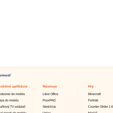
zornosť
obilné aplikácie
Nástroje
Hry
rokomer do mobilu
Libre Office
Minecraft
upa do mobilu
FloorPAD
Fortnite
iaľkový TV ovládač
SketchUp
Counter-Strike 1.6