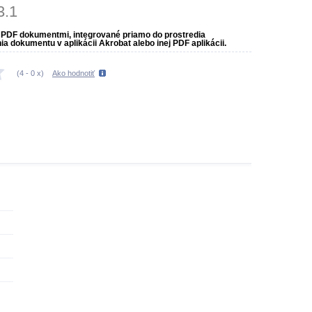
3.1
s PDF dokumentmi, integrované priamo do prostredia
 dokumentu v aplikácii Akrobat alebo inej PDF aplikácii.
(
4
-
0
x)
Ako hodnotiť