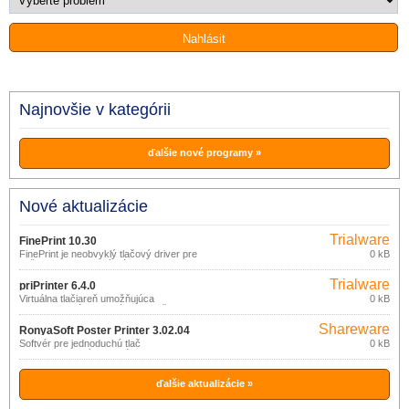
Najnovšie v kategórii
ďalšie nové programy »
Nové aktualizácie
Trialware
FinePrint 10.30
FinePrint je neobvyklý tlačový driver pre
0 kB
Vaše Windows, ktorý Vám poskytne
dodatočné prezeranie a "neuveriteľné
Trialware
formátovanie" Vašej tlače.
priPrinter 6.4.0
Virtuálna tlačiareň umožňujúca
0 kB
zobrazenie náhľadu a úpravu tlačovej
úlohy ešte pred jej odoslaním na
Shareware
skutočnú tlačiareň.
RonyaSoft Poster Printer 3.02.04
Softvér pre jednoduchú tlač
0 kB
veľkorozmerových plagátov, posterov
alebo reklamných cedulí na bežných
tlačiarňach.
ďalšie aktualizácie »