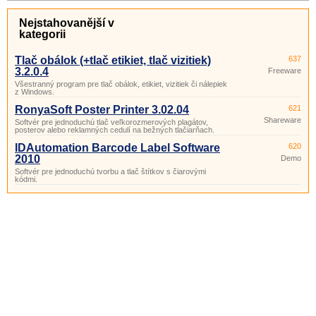
Nejstahovanější v
kategorii
Tlač obálok (+tlač etikiet, tlač vizitiek)
637
3.2.0.4
Freeware
Všestranný program pre tlač obálok, etikiet, vizitiek či nálepiek
z Windows.
RonyaSoft Poster Printer 3.02.04
621
Shareware
Softvér pre jednoduchú tlač veľkorozmerových plagátov,
posterov alebo reklamných cedulí na bežných tlačiarňach.
IDAutomation Barcode Label Software
620
2010
Demo
Softvér pre jednoduchú tvorbu a tlač štítkov s čiarovými
kódmi.