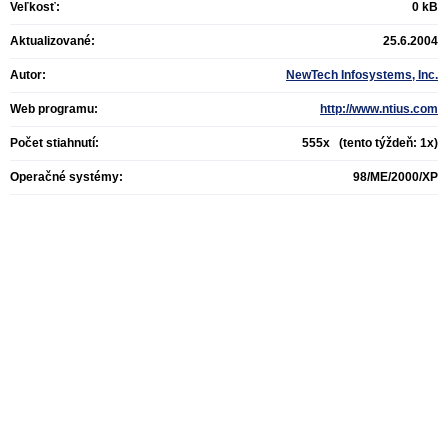
Veľkosť:
0 kB
Aktualizované:
25.6.2004
Autor:
NewTech Infosystems, Inc.
Web programu:
http://www.ntius.com
Počet stiahnutí:
555x (tento týždeň: 1x)
Operačné systémy:
98/ME/2000/XP