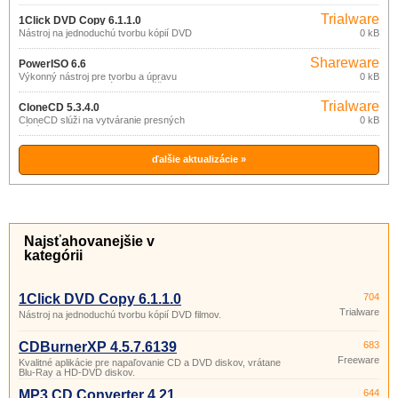
Trialware
1Click DVD Copy 6.1.1.0
Nástroj na jednoduchú tvorbu kópií DVD
0 kB
filmov.
Shareware
PowerISO 6.6
Výkonný nástroj pre tvorbu a úpravu
0 kB
CD/DVD/BD image súborov väčšiny
formátov (ISO, BIN, NRG, CDI, DAA,
Trialware
…).
CloneCD 5.3.4.0
CloneCD slúži na vytváranie presných
0 kB
kópií CD aj DVD diskov.
ďalšie aktualizácie »
Najsťahovanejšie v
kategórii
1Click DVD Copy 6.1.1.0
704
Trialware
Nástroj na jednoduchú tvorbu kópií DVD filmov.
CDBurnerXP 4.5.7.6139
683
Freeware
Kvalitné aplikácie pre napaľovanie CD a DVD diskov, vrátane
Blu-Ray a HD-DVD diskov.
MP3 CD Converter 4.21
644