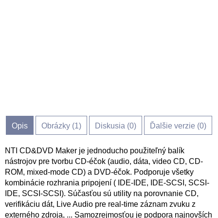
Opis
Obrázky (
1
)
Diskusia (
0
)
Ďalšie verzie (0)
NTI CD&DVD Maker je jednoducho použiteľný balík
nástrojov pre tvorbu CD-éčok (audio, dáta, video CD, CD-
ROM, mixed-mode CD) a DVD-éčok. Podporuje všetky
kombinácie rozhrania pripojení ( IDE-IDE, IDE-SCSI, SCSI-
IDE, SCSI-SCSI). Súčasťou sú utility na porovnanie CD,
verifikáciu dát, Live Audio pre real-time záznam zvuku z
externého zdroja, ... Samozrejmosťou je podpora najnovších