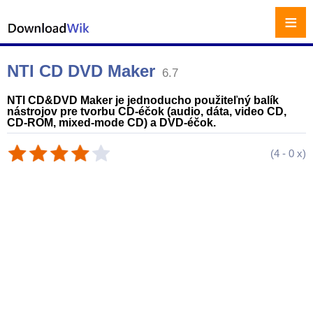
≡
NTI CD DVD Maker
6.7
NTI CD&DVD Maker je jednoducho použiteľný balík
nástrojov pre tvorbu CD-éčok (audio, dáta, video CD,
CD-ROM, mixed-mode CD) a DVD-éčok.
(
4
-
0
x)