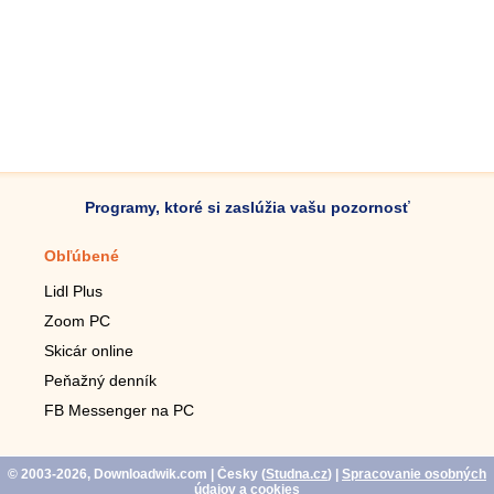
Programy, ktoré si zaslúžia vašu pozornosť
Obľúbené
Mobilné aplikácie
Lidl Plus
Krokomer do mobilu
Zoom PC
Lupa do mobilu
Skicár online
Diaľkový TV ovládač
Peňažný denník
Živé tapety do mobilu
FB Messenger na PC
Mariáš do mobilu
© 2003-2026, Downloadwik.com
| Česky (
Studna.cz
)
|
Spracovanie osobných
údajov a cookies