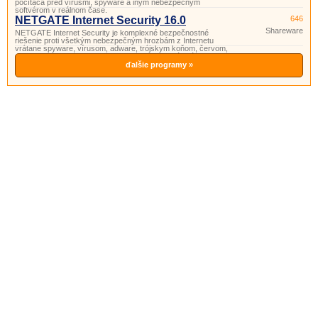
počítača pred vírusmi, spyware a iným nebezpečným
softvérom v reálnom čase.
NETGATE Internet Security 16.0
646
Shareware
NETGATE Internet Security je komplexné bezpečnostné
riešenie proti všetkým nebezpečným hrozbám z Internetu
vrátane spyware, vírusom, adware, trójskym koňom, červom,
rootkitom, phishingu, spamu a hakerom pozostávajúci z anti-
spyware, anti-virus, anti-spam, anti-rootkit, anti-phishing a
ďalšie programy »
firewall techn