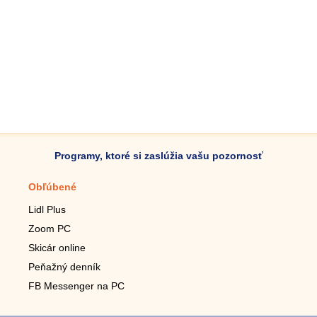
Programy, ktoré si zaslúžia vašu pozornosť
Obľúbené
Mobilné aplikácie
Lidl Plus
Krokomer do mobilu
Zoom PC
Lupa do mobilu
Skicár online
Diaľkový TV ovládač
Peňažný denník
Živé tapety do mobilu
FB Messenger na PC
Mariáš do mobilu