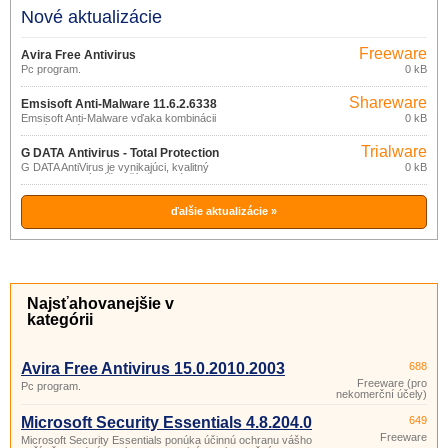
Nové aktualizácie
Freeware
Avira Free Antivirus
(pro
Pc program.
0 kB
15.0.2010.2003
nekomerční
účely)
Shareware
Emsisoft Anti-Malware 11.6.2.6338
Emsisoft Anti-Malware vďaka kombinácii
0 kB
antivírusového a anti-malware skenera
umožňuje ochranu PC pred rôznymi
Trialware
druhmi škodlivého softvéru: trójske kone,
G DATA Antivirus - Total Protection
červy, dialery, reklamný softvér,
G DATA AntiVirus je vynikajúci, kvalitný
0 kB
15.2
spyware, keyloggery, rootkity a pod.
program, ktorý váš počítač ochráni pred
vírusmi, červami, rootkitmi, spywarom,
dialermi, trójskymi koňmi a inými
škodlivými aplikáciami.
ďalšie aktualizácie »
Najsťahovanejšie v
kategórii
Avira Free Antivirus 15.0.2010.2003
688
Freeware (pro
Pc program.
nekomerční účely)
Microsoft Security Essentials 4.8.204.0
649
Freeware
Microsoft Security Essentials ponúka účinnú ochranu vášho