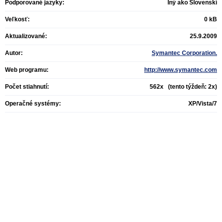
Podporované jazyky:
Iný ako Slovenskí
Veľkosť:
0 kB
Aktualizované:
25.9.2009
Autor:
Symantec Corporation.
Web programu:
http://www.symantec.com
Počet stiahnutí:
562x (tento týždeň: 2x)
Operačné systémy:
XP/Vista/7