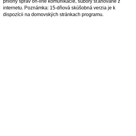
prílohy správ on-line komunikácie, súbory sťahované z
internetu. Poznámka: 15-dňová skúšobná verzia je k
dispozícii na domovských stránkach programu.