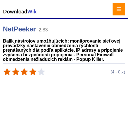
≡
NetPeeker
2.83
Balík nástrojov umožňujúcich: monitorovanie sieťovej
prevádzky nastavenie obmedzenia rýchlosti
prenášaných dát podľa aplikácie, IP adresy a pripojenie
zvýšenia bezpečnosti pripojenia - Personal Firewall
obmedzenia nežiaducich reklám - Popup Killer.
(
4
-
0
x)