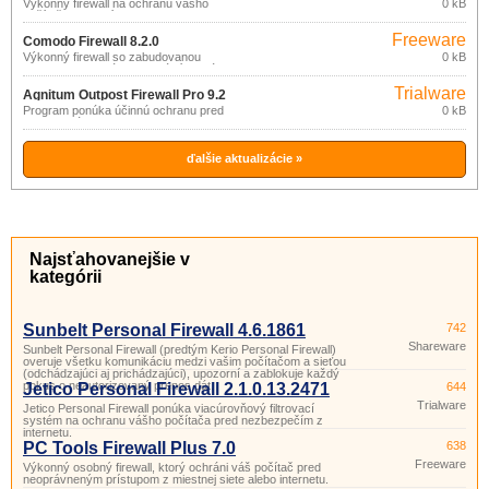
(pro
Výkonný firewall na ochranu vášho
0 kB
počítača pred prístupom z internetu a
nekomerční
kontrolu programov, ktoré komunikujú
účely)
Freeware
cez internet.
Comodo Firewall 8.2.0
(pro
Výkonný firewall so zabudovanou
0 kB
rozsiahlou databázou aplikácií, ktorú
nekomerční
používa na analýzu bezpečnostných
účely)
Trialware
rizík.
Agnitum Outpost Firewall Pro 9.2
Program ponúka účinnú ochranu pred
0 kB
spyware, útokmi zo siete internet a
stratou súkromia.
ďalšie aktualizácie »
Najsťahovanejšie v
kategórii
Sunbelt Personal Firewall 4.6.1861
742
Shareware
Sunbelt Personal Firewall (predtým Kerio Personal Firewall)
overuje všetku komunikáciu medzi vašim počítačom a sieťou
(odchádzajúci aj prichádzajúci), upozorní a zablokuje každý
pokus o neautorizovaný prenos dát.
Jetico Personal Firewall 2.1.0.13.2471
644
Trialware
Jetico Personal Firewall ponúka viacúrovňový filtrovací
systém na ochranu vášho počítača pred nezbezpečím z
internetu.
PC Tools Firewall Plus 7.0
638
Freeware
Výkonný osobný firewall, ktorý ochráni váš počítač pred
neoprávneným prístupom z miestnej siete alebo internetu.