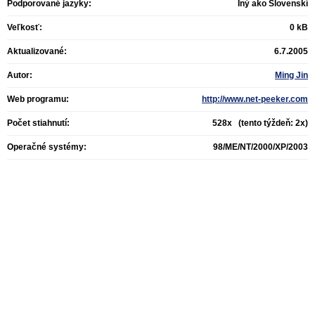
Podporované jazyky:
Iný ako Slovenskí
Veľkosť:
0 kB
Aktualizované:
6.7.2005
Autor:
Ming Jin
Web programu:
http://www.net-peeker.com
Počet stiahnutí:
528x (tento týždeň: 2x)
Operačné systémy:
98/ME/NT/2000/XP/2003