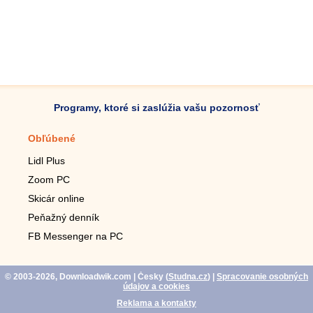
Programy, ktoré si zaslúžia vašu pozornosť
Obľúbené
Mobilné aplikácie
Lidl Plus
Krokomer do mobilu
Zoom PC
Lupa do mobilu
Skicár online
Diaľkový TV ovládač
Peňažný denník
Živé tapety do mobilu
FB Messenger na PC
Mariáš do mobilu
© 2003-2026, Downloadwik.com
| Česky (
Studna.cz
)
|
Spracovanie osobných
údajov a cookies
Reklama a kontakty