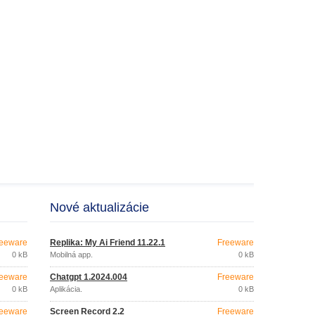
Nové aktualizácie
eeware
Replika: My Ai Friend 11.22.1
Freeware
0 kB
Mobilná app.
0 kB
eeware
Chatgpt 1.2024.004
Freeware
0 kB
Aplikácia.
0 kB
eeware
Screen Record 2.2
Freeware