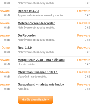
0 kB
Nahrávanie obrazovky mobilu.
0 kB
eeware
Record It! 4.7.3
Freeware
0 kB
App na nahrávanie obrazovky mobilu.
0 kB
eeware
Mobizen Screen Recorder
Freeware
3.10.0.31
0 kB
Nahrávanie obrazovky mobilu.
0 kB
eeware
Du Recorder
Freeware
0 kB
Nahrávanie obrazovky mobilu.
0 kB
Demo
Rec. 1.8.9
Freeware
0 kB
Nahrávanie obrazovky mobilu.
0 kB
eeware
Merge Brain 2248 – hra s číslami
Freeware
1.0.4
0 kB
Hra do mobilu.
0 kB
Adware
Christmas Sweeper 3 10.1.1
Freeware
0 kB
Vianočná hra do mobilu.
0 kB
eeware
Garageband – nahrávanie hudby
Freeware
0 kB
Aplikácia.
0 kB
ďalšie aktualizácie »