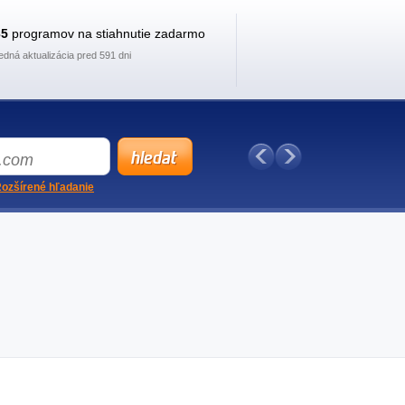
35
programov na stiahnutie zadarmo
edná aktualizácia pred 591 dni
ozšírené hľadanie