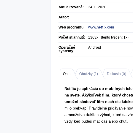
Aktualizované:
24.11.2020
Autor:
Web programu:
www.netflix.com
Počet stiahnutí:
1363x (tento týždeň: 1x)
Operačné
Android
systémy:
Opis
Obrázky (
1
)
Diskusia (
0
)
Netflix je aplikácia do mobilných tel
na svete. Akýkoľvek film, ktorý chcet
umožní sledovať film nech ste kdeko
milo prekvapí Pravidelné pridávanie no
a množstvo ďalších výhod, ktoré sa vám 
vždy keď budeš mať čas alebo chuť.