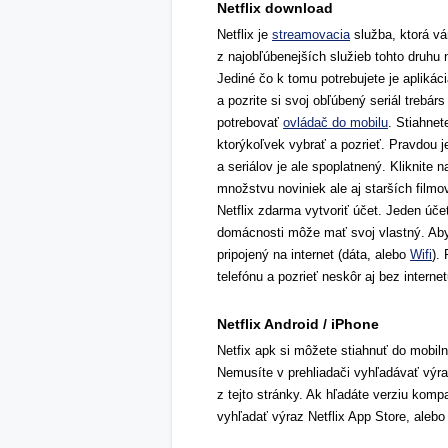
Netflix download
Netflix je
streamovacia
služba, ktorá vá
z najobľúbenejších služieb tohto druhu 
Jediné čo k tomu potrebujete je aplikáci
a pozrite si svoj obľúbený seriál trebár
potrebovať
ovládač do mobilu
. Stiahnet
ktorýkoľvek vybrať a pozrieť. Pravdou je
a seriálov je ale spoplatnený. Kliknite
množstvu noviniek ale aj starších filmov
Netflix zdarma vytvoriť účet. Jeden úče
domácnosti môže mať svoj vlastný. Aby s
pripojený na internet (dáta, alebo
Wifi
).
telefónu a pozrieť neskôr aj bez internet
Netflix Android / iPhone
Netfix apk si môžete stiahnuť do mobi
Nemusíte v prehliadači vyhľadávať výraz
z tejto stránky. Ak hľadáte verziu komp
vyhľadať výraz Netflix App Store, alebo