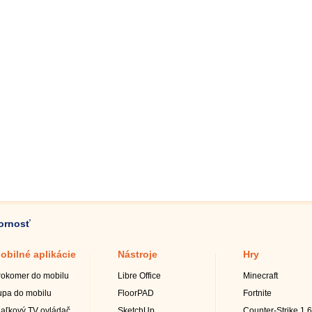
zornosť
obilné aplikácie
Nástroje
Hry
rokomer do mobilu
Libre Office
Minecraft
upa do mobilu
FloorPAD
Fortnite
iaľkový TV ovládač
SketchUp
Counter-Strike 1.6