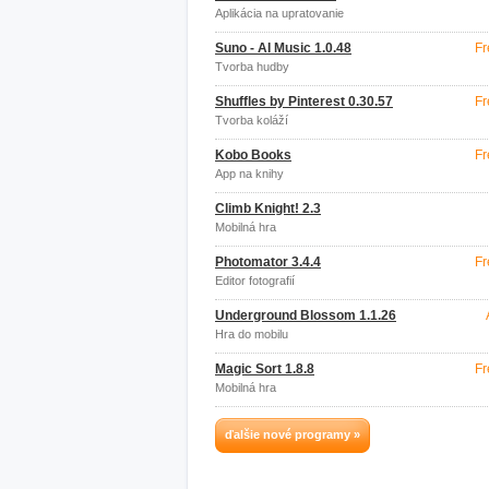
Aplikácia na upratovanie
Suno - AI Music 1.0.48
Fr
Tvorba hudby
Shuffles by Pinterest 0.30.57
Fr
Tvorba koláží
Kobo Books
Fr
App na knihy
Climb Knight! 2.3
Mobilná hra
Photomator 3.4.4
Fr
Editor fotografií
Underground Blossom 1.1.26
Hra do mobilu
Magic Sort 1.8.8
Fr
Mobilná hra
ďalšie nové programy »