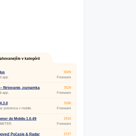
ahovanejšie v kategórii
lus
5609
d app.
Freeware
s – flirtovanie, zoznamka
3529
t 7.0.0
á app.
Freeware
4.3.0
3186
z poistenca v mobile.
Freeware
mer do Mobilu 1.0.49
2916
METER.
Freeware
poveď Počasie & Radar
2727