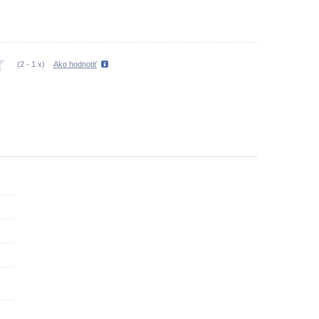
(
2
-
1
x)
Ako hodnotiť