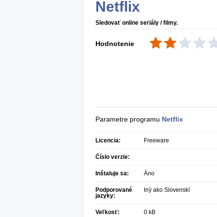
Netflix
Sledovať online seriály / filmy.
Hodnotenie
Parametre programu
Netflix
Licencia:
Freeware
Číslo verzie:
Inštaluje sa:
Áno
Podporované
Iný ako Slovenskí
jazyky:
Veľkosť:
0 kB