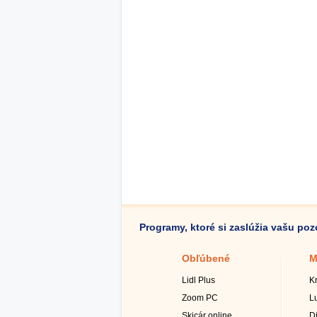
Programy, ktoré si zaslúžia vašu po
Obľúbené
M
Lidl Plus
K
Zoom PC
L
Skicár online
D