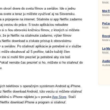
2020
Mobil.
m otvorí dvere do sveta filmov a seriálov. Ide o jednu
Moj F
na svete a teraz ju môžete využívať aj na Slovensku.
Mobiln
a a pripojenie na internet. Stiahnite si app Netflix zadarmo
Počas
s aj cestou do práce. S touto aplikáciou nebudete
Morec
Mobil.
e si s ňou obrovskú knižnicu filmov, z ktorých si môžete
, že je Netflix na stiahnutie zadarmo, výber filmov
Revol
Mobil 
 na Netflix download a získate prístup k obrovskému
 a seriálov. Po stiahnutí aplikácie je potrebné si v službe
Lg M
t môže obsahovať až 5 profilov, takže každý člen
Mobil.
te si mohli film prezrieť je potrebné aby ste boli
Audio
 Pokiaľ nemáte čas prezrieť si ho, môžete si ho stiahnuť do
Audiok
u.
lných telefónov s operačným systémom Android aj iPhone.
 Netflix download Android, túto verziu si môžete stiahnuť
atibilnú s iPhone nájdete ju v ponuke
App Store
. Stačí
 Netflix download iPhone a program si stiahnuť.