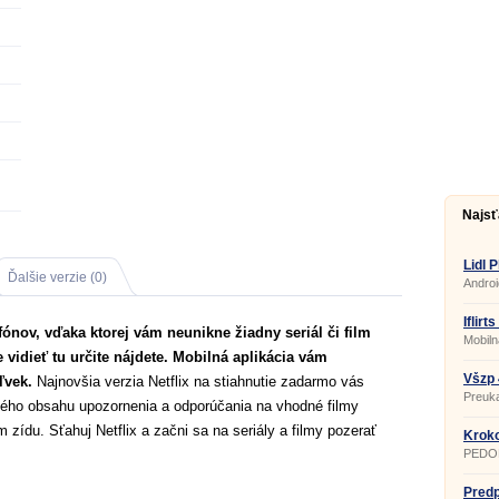
Najsť
Lidl P
Ďalšie verzie (0)
Androi
Iflirt
efónov, vďaka ktorej vám neunikne žiadny seriál či film
a cha
Mobiln
e vidieť tu určite nájdete. Mobilná aplikácia vám
Všzp 
ľvek.
Najnovšia verzia Netflix na stiahnutie zadarmo vás
Preuka
vého obsahu upozornenia a odporúčania na vhodné filmy
zídu. Sťahuj Netflix a začni sa na seriály a filmy pozerať
Kroko
PEDO
Pred