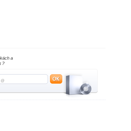
nkách a
x
?