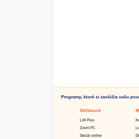
Programy, ktoré si zaslúžia vašu po
Obľúbené
M
Lidl Plus
K
Zoom PC
L
Skicár online
D