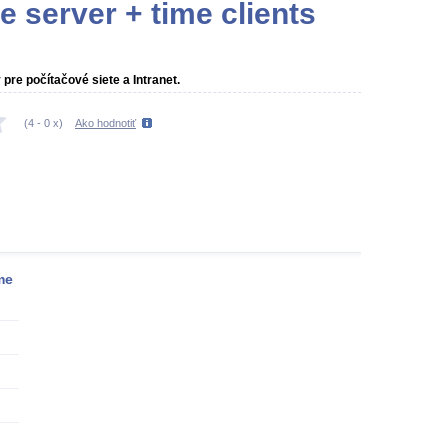
 server + time clients
re počítačové siete a Intranet.
(
4
-
0
x)
Ako hodnotiť
me