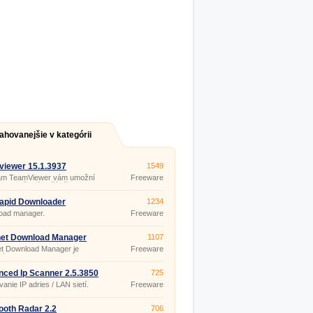
ahovanejšie v kategórii
iewer 15.1.3937
1549
am TeamViewer vám umožní
Freeware
ť svoj, či iné počítače na
. Takúto vzdialenú správu
ča môžete vykonávať aj zo
apid Downloader
1234
 mobilného telefónu. Stačí len
oad manager.
Freeware
iahnutú aplikáciu, ktorú ani
te inštalovať. A aj tak bude
ať.
net Download Manager
1107
uild 5
et Download Manager je
Freeware
ným programom, ktorého
nosť vo svojom počítači
e hlavne ak radi sťahujete. Mať
ced Ip Scanner 2.5.3850
725
utý a inštalovaný program na
anie IP adries / LAN sietí.
Freeware
anie súborov je ďalšou
ťou ako ušetriť čas
poslednom rade aj nervy.
ooth Radar 2.2
706