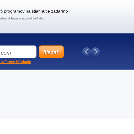
35
programov na stiahnutie zadarmo
edná aktualizácia pred 594 dni
ozšírené hľadanie