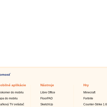
zornosť
obilné aplikácie
Nástroje
Hry
rokomer do mobilu
Libre Office
Minecraft
upa do mobilu
FloorPAD
Fortnite
iaľkový TV ovládač
SketchUp
Counter-Strike 1.6