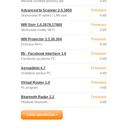
Meranie rýchlosti prenosu dát.
0 kB
Advanced Ip Scanner 2.5.3850
Freeware
Skenovanie IP adries / LAN sietí.
0 kB
Wifi Sistr 1.0.2678.17860
Freeware
Sledovanie kvality Wi-Fi.
0 kB
Wifi Protector 3.3.36.304
Freeware
Ochrana Wi-Fi.
0 kB
Ifb - Facebook Interface 1.0
Freeware
Facebook na plochu PC.
0 kB
Aeroadmin 4.7
Freeware
Vzdialená správa PC.
0 kB
Virtual Router 1.0
Freeware
Pc program.
0 kB
Bluetooth Radar 2.2
Freeware
Hľadanie bluetooth.
0 kB
ďalšie aktualizácie »