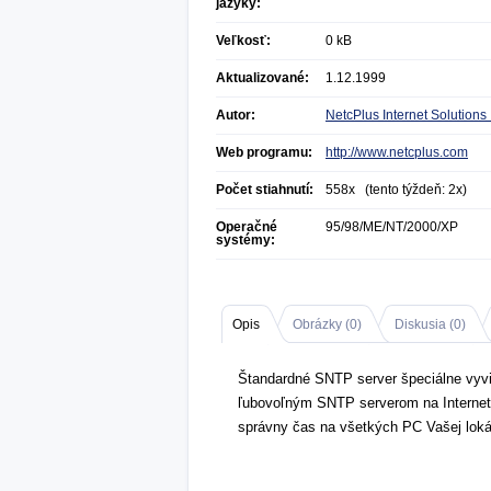
jazyky:
Veľkosť:
0 kB
Aktualizované:
1.12.1999
Autor:
NetcPlus Internet Solutions 
Web programu:
http://www.netcplus.com
Počet stiahnutí:
558x (tento týždeň: 2x)
Operačné
95/98/ME/NT/2000/XP
systémy:
Opis
Obrázky (
0
)
Diskusia (
0
)
Štandardné SNTP server špeciálne vyvin
ľubovoľným SNTP serverom na Internet
správny čas na všetkých PC Vašej lokál