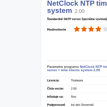
NetClock NTP time
system
2.00
Štandardné SNTP server špeciálne vyvinutý p
Hodnotenie
Parametre programu
NetClock NTP ti
server + time clients system
2.00
Licencia:
Trialware
Číslo verzie:
2.00
Inštaluje sa:
Áno
Podporované
Iný ako Slovenskí