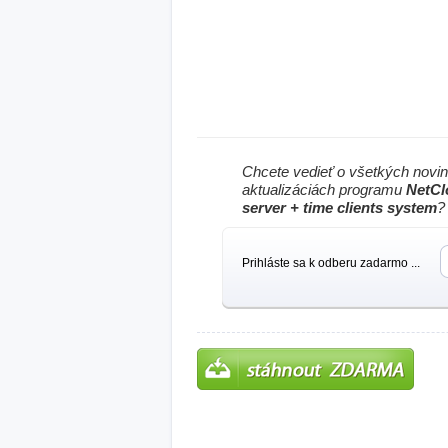
Chcete vedieť o všetkých novi
aktualizáciách programu
NetCl
server + time clients system
?
Prihláste sa k odberu zadarmo ...