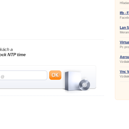
Hľadan
Ifb -
Faceb
Lan S
Merani
Virtu
Pc pr
nkách a
ock NTP time
Aeroa
Vzdial
Vnc V
Vzdial