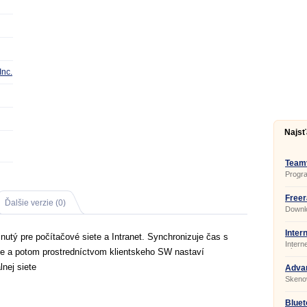
Inc.
Najsť
Teamv
Progr
ovláda
diaľku
počíta
Freer
Ďalšie verzie (0)
svojho
Downl
mať st
nemusí
fungov
Inter
utý pre počítačové siete a Intranet. Synchronizuje čas s
6.36 b
Intern
e a potom prostredníctvom klientskeho SW nastaví
výbor
prítom
nej siete
ocenít
Advan
stiahn
Skenov
sťahov
možnos
a v ne
Bluet