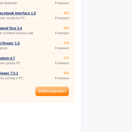
ie bluetooth.
Freeware
 Facebook Interface 1.0
692
ook na plochu PC.
Freeware
peed Test 3.4
684
e rýchlosti prenosu dát.
Freeware
al Router 1.0
678
ogram.
Freeware
dmin 4.7
674
ená správa PC.
Freeware
iewer 7.5.1
664
ený prístup k PC.
Freeware
ďalšie programy »