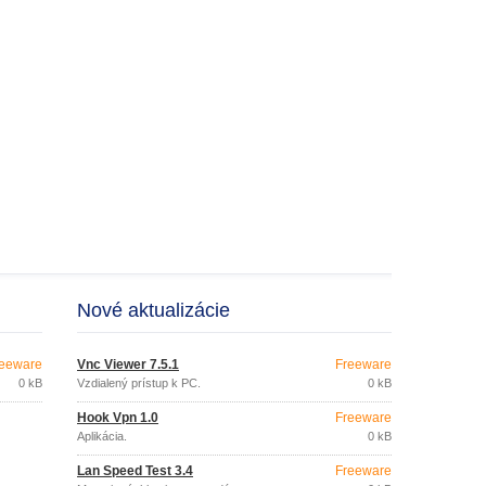
Nové aktualizácie
eeware
Vnc Viewer 7.5.1
Freeware
0 kB
Vzdialený prístup k PC.
0 kB
Hook Vpn 1.0
Freeware
Aplikácia.
0 kB
Lan Speed Test 3.4
Freeware