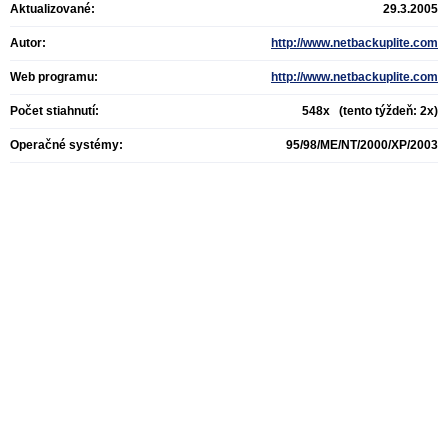
Aktualizované:
29.3.2005
Autor:
http://www.netbackuplite.com
Web programu:
http://www.netbackuplite.com
Počet stiahnutí:
548x (tento týždeň: 2x)
Operačné systémy:
95/98/ME/NT/2000/XP/2003