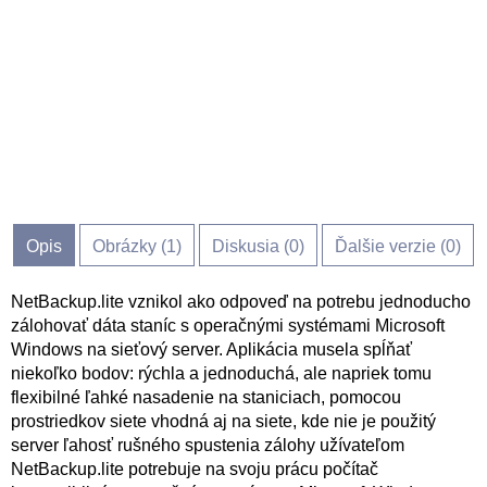
Opis
Obrázky (
1
)
Diskusia (
0
)
Ďalšie verzie (0)
NetBackup.lite vznikol ako odpoveď na potrebu jednoducho
zálohovať dáta staníc s operačnými systémami Microsoft
Windows na sieťový server. Aplikácia musela spĺňať
niekoľko bodov: rýchla a jednoduchá, ale napriek tomu
flexibilné ľahké nasadenie na staniciach, pomocou
prostriedkov siete vhodná aj na siete, kde nie je použitý
server ľahosť rušného spustenia zálohy užívateľom
NetBackup.lite potrebuje na svoju prácu počítač