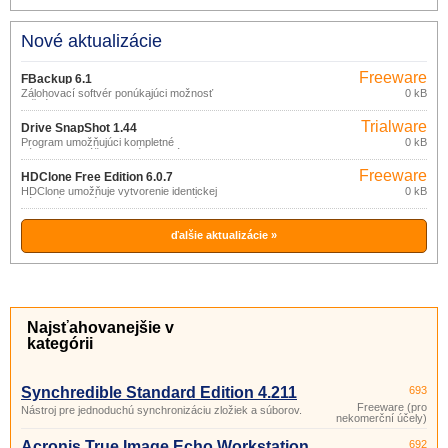
Nové aktualizácie
Freeware
FBackup 6.1
Zálohovací softvér ponúkajúci možnosť
0 kB
ručného alebo automatického
zálohovania dôležitých dát na ľubovoľné
Trialware
úložisko pripojené prostredníctvom
Drive SnapShot 1.44
USB/Firewire alebo v sieti, v
Program umožňujúci kompletné
0 kB
komprimovanej podobe alebo formou
zálohovanie vášho systému a dát formou
identickej kópie.
obrazu (image) disku.
Freeware
HDClone Free Edition 6.0.7
HDClone umožňuje vytvorenie identickej
0 kB
kópie dát pevného disku na inom médiu
(IDE/ATA/SATA, SCSI a USB disk), na
fyzickej úrovni.
ďalšie aktualizácie »
Najsťahovanejšie v
kategórii
Synchredible Standard Edition 4.211
693
Freeware (pro
Nástroj pre jednoduchú synchronizáciu zložiek a súborov.
nekomerční účely)
Acronis True Image Echo Workstation
692