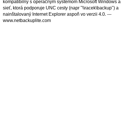
kompatibilný s operačným systémom Microsoft Windows a
sieť, ktorá podporuje UNC cesty (napr "\\racek\backup") a
nainštalovaný Internet Explorer aspoň vo verzii 4.0. ---
www.netbackuplite.com