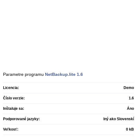
Parametre programu
NetBackup.lite
1.6
Licencia:
Demo
Číslo verzie:
1.6
Inštaluje sa:
Áno
Podporované jazyky:
Iný ako Slovenskí
Veľkosť:
0 kB