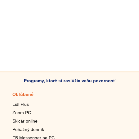
Programy, ktoré si zaslúžia vašu pozornosť
Obľúbené
Mobilné aplikácie
Lidl Plus
Krokomer do mobilu
Zoom PC
Lupa do mobilu
Skicár online
Diaľkový TV ovládač
Peňažný denník
Živé tapety do mobilu
FB Messenger na PC
Mariáš do mobilu