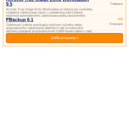
9.5
Trialware
Acronis True Image Echo Workstation je nástroj pre centrálne,
vzdialené zálohovanie staníc v podnikovej sieti vrátane
možnosti automatického zálohovania podľa nastaveného
plánu.
FBackup 6.1
669
Freeware
Zálohovací softvér ponúkajúci možnosť ručného alebo
automatického zálohovania dôležitých dát na ľubovoľné
úložisko pripojené prostredníctvom USB/Firewire alebo v sieti,
v komprimovanej podobe alebo formou identickej kópie.
ďalšie programy »