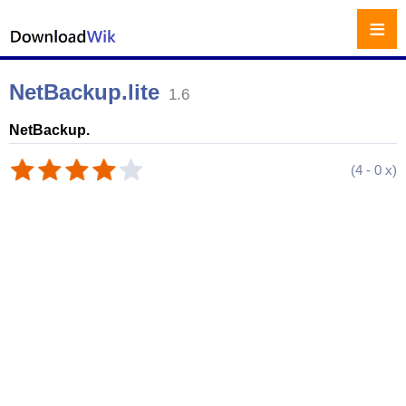
≡
NetBackup.lite
1.6
NetBackup.
(
4
-
0
x)