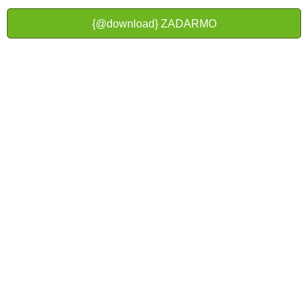
{@download} ZADARMO