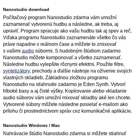
Nanostudio download
Počítačový program Nanostudio zdarma vám umožní
zaznamenať vytvorenú hudbu a následne, ak treba, aj
upraviť. Program spracuje ako vašu hudbu tak aj spev a reč.
Vďaka programu Nanostudio zaznamenáte všetko čo vás
práve napadne v reálnom čase a môžete to zmixovať
s vašimi
audio
súbormi. S hudobným štúdiom zadarmo
Nanostudio môžete komponovať a všetko zaznamenať.
Následne hudbu vylepšite rôznymi efektmi. Použite filtre,
syntetizátory,
prechody a ďalšie nástroje na oživenie svojich
vlastných skladieb. Základnou zložkou programu
Nanostudio na stiahnutie zadarmo je Eden Synth. Vytvorí
hlboké basy a aj čisté výšky. Kopírovanie alebo vkladanie
audio súborov vám umožní mixovať skladby aké len chcete.
Vytvorené súbory môžete následne posielať e-mailom ako
prílohu či prostredníctvom správ cez komunikačné aplikácie.
Nanostudio Windows / Mac
Nahrávacie štúdio Nanostudio zdarma si môžete stiahnuť