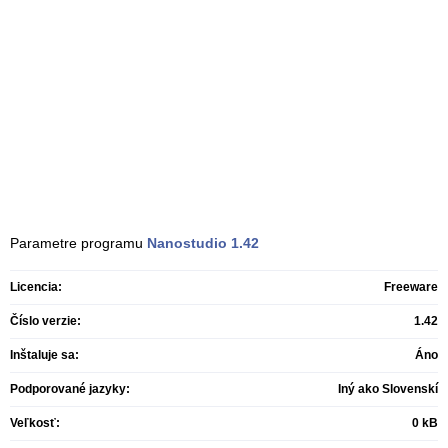
Parametre programu
Nanostudio
1.42
Licencia:
Freeware
Číslo verzie:
1.42
Inštaluje sa:
Áno
Podporované jazyky:
Iný ako Slovenskí
Veľkosť:
0 kB