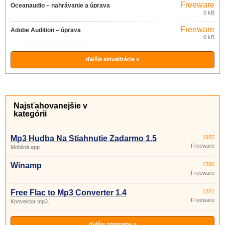
Freeware
Oceanaudio – nahrávanie a úprava
0 kB
zvuku 3.13.2
Freeware
Adobe Audition – úprava
0 kB
digitálneho zvuku
ďalšie aktualizácie »
Najsťahovanejšie v
kategórii
Mp3 Hudba Na Stiahnutie Zadarmo 1.5
1937
Freeware
Mobilná app.
Winamp
1386
Freeware
Free Flac to Mp3 Converter 1.4
1321
Freeware
Konvektor mp3.
ďalšie programy »