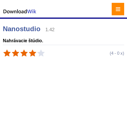
≡
Nanostudio
1.42
Nahrávacie štúdio.
(
4
-
0
x)