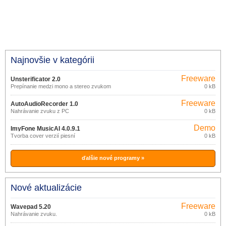
Najnovšie v kategórii
Freeware
Unsterificator 2.0
Prepínanie medzi mono a stereo zvukom
0 kB
Freeware
AutoAudioRecorder 1.0
Nahrávanie zvuku z PC
0 kB
Demo
ImyFone MusicAI 4.0.9.1
Tvorba cover verzií piesní
0 kB
ďalšie nové programy »
Nové aktualizácie
Freeware
Wavepad 5.20
Nahrávanie zvuku.
0 kB