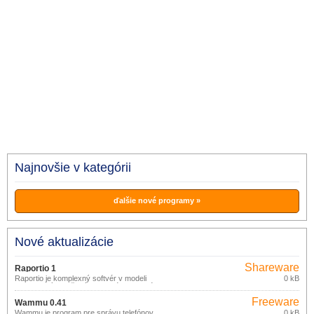
Najnovšie v kategórii
ďalšie nové programy »
Nové aktualizácie
Shareware
Raportio 1
Raportio je komplexný softvér v modeli
0 kB
Saas, ktorý je určený pre malé a stredné
firmy.
Freeware
Wammu 0.41
Wammu je program pre správu telefónov
0 kB