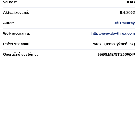
Veľkosť:
0 kB
Aktualizované:
9.6.2002
Autor:
Jiří Pokorný
Web programu:
http://www.devthrea.com
Počet stiahnutí:
548x (tento týždeň: 3x)
Operačné systémy:
95/98/ME/NT/2000/XP