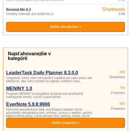
bežiaci pod Linuxom, Windows a
pravdepodobne aj ďalšími platformami,
Shareware
kde fungujú libGammu a wxPython.
Remind-Me 8.3
Osobný kalendár pre evidenciu a
0 kB
pripomínanie dôležitých udalostí:
narodeniny, prázdniny, výročia a ďalšie
plánované udalosti.
ďalšie aktualizácie »
Najsťahovanejšie v
kategórii
LeaderTask Daily Planner 8.3.0.0
830
Shareware
Organizér, ktorý vám má pomôcť naplánovať vašu prácu tak
efektívne, aby vám zostalo čo najviac voľného času.
MENINY 1.0
730
Freeware
Program MENINY je bezplatný program pre prehľadné
zobrazenie menín, výročí a poznámok.
EverNote 5.9.8.9906
661
Freeware
Výkonný poznámkový blok umožňujúci ukladať rôzne
poznámky obsahujúce text, snímky, výrezy z webov, správy
elektronickej pošty, ručne písaný text, adresy, heslá, rôzne
náčrty, webové stránky, apod.
ďalšie programy »