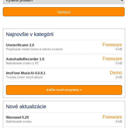
Najnovšie v kategórii
Freeware
Unsterificator 2.0
Prepínanie medzi mono a stereo zvukom
0 kB
Freeware
AutoAudioRecorder 1.0
Nahrávanie zvuku z PC
0 kB
Demo
ImyFone MusicAI 4.0.9.1
Tvorba cover verzií piesní
0 kB
ďalšie nové programy »
Nové aktualizácie
Freeware
Wavepad 5.20
Nahrávanie zvuku.
0 kB