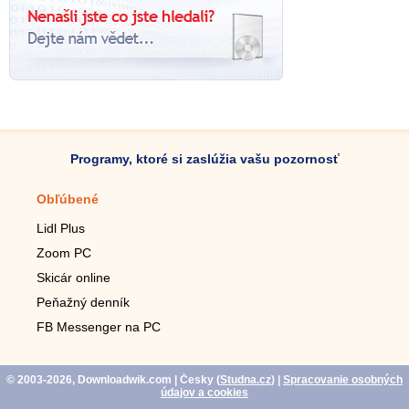
Programy, ktoré si zaslúžia vašu pozornosť
Obľúbené
Mobilné aplikácie
Lidl Plus
Krokomer do mobilu
Zoom PC
Lupa do mobilu
Skicár online
Diaľkový TV ovládač
Peňažný denník
Živé tapety do mobilu
FB Messenger na PC
Mariáš do mobilu
© 2003-2026, Downloadwik.com
| Česky (
Studna.cz
)
|
Spracovanie osobných
údajov a cookies