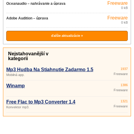
Freeware
Oceanaudio – nahrávanie a úprava
0 kB
zvuku 3.13.2
Freeware
Adobe Audition – úprava
0 kB
digitálneho zvuku
ďalšie aktualizácie »
Nejstahovanější v
kategorii
Mp3 Hudba Na Stiahnutie Zadarmo 1.5
1937
Freeware
Mobilná app.
Winamp
1386
Freeware
Free Flac to Mp3 Converter 1.4
1321
Freeware
Konvektor mp3.