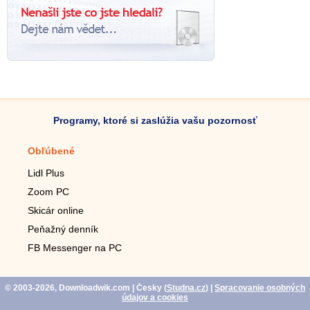
Programy, ktoré si zaslúžia vašu pozornosť
Obľúbené
Mobilné aplikácie
Lidl Plus
Krokomer do mobilu
Zoom PC
Lupa do mobilu
Skicár online
Diaľkový TV ovládač
Peňažný denník
Živé tapety do mobilu
FB Messenger na PC
Mariáš do mobilu
© 2003-2026, Downloadwik.com
| Česky (
Studna.cz
)
|
Spracovanie osobných
údajov a cookies