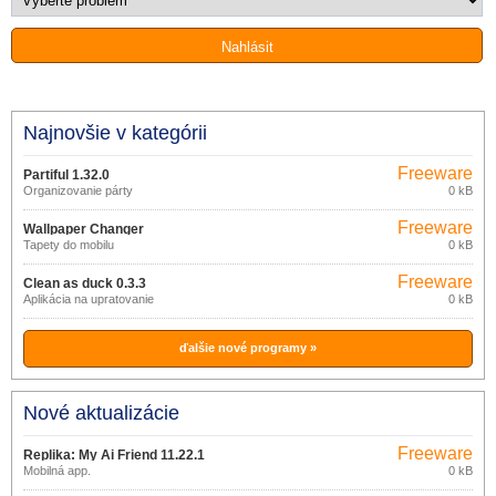
Najnovšie v kategórii
Freeware
Partiful 1.32.0
Organizovanie párty
0 kB
Freeware
Wallpaper Changer
Tapety do mobilu
0 kB
Freeware
Clean as duck 0.3.3
Aplikácia na upratovanie
0 kB
ďalšie nové programy »
Nové aktualizácie
Freeware
Replika: My Ai Friend 11.22.1
Mobilná app.
0 kB