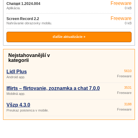
Freeware
Chatgpt 1.2024.004
Aplikácia.
0 kB
Freeware
Screen Record 2.2
Nahrávanie obrazovky mobilu.
0 kB
ďalšie aktualizácie »
Nejstahovanější v
kategorii
Lidl Plus
5610
Freeware
Android app.
Iflirts – flirtovanie, zoznamka a chat 7.0.0
3531
Freeware
Mobilná app.
Všzp 4.3.0
3188
Freeware
Preukaz poistenca v mobile.