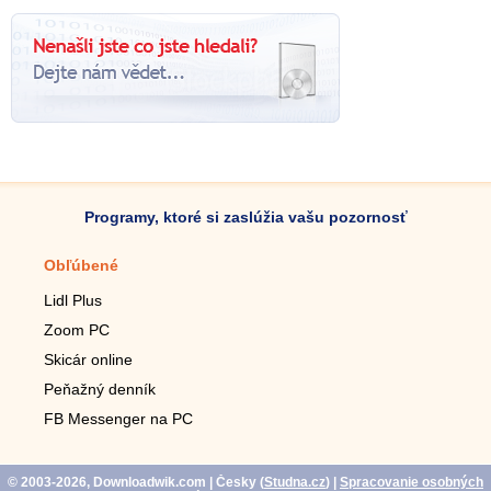
Programy, ktoré si zaslúžia vašu pozornosť
Obľúbené
Mobilné aplikácie
Lidl Plus
Krokomer do mobilu
Zoom PC
Lupa do mobilu
Skicár online
Diaľkový TV ovládač
Peňažný denník
Živé tapety do mobilu
FB Messenger na PC
Mariáš do mobilu
© 2003-2026, Downloadwik.com
| Česky (
Studna.cz
)
|
Spracovanie osobných