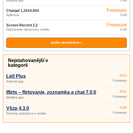
Mobilná app.
0 kB
Freeware
Chatgpt 1.2024.004
Aplikácia.
0 kB
Freeware
Screen Record 2.2
Nahrávanie obrazovky mobilu.
0 kB
ďalšie aktualizácie »
Nejstahovanější v
kategorii
Lidl Plus
5610
Freeware
Android app.
Iflirts – flirtovanie, zoznamka a chat 7.0.0
3531
Freeware
Mobilná app.
Všzp 4.3.0
3188
Freeware
Preukaz poistenca v mobile.