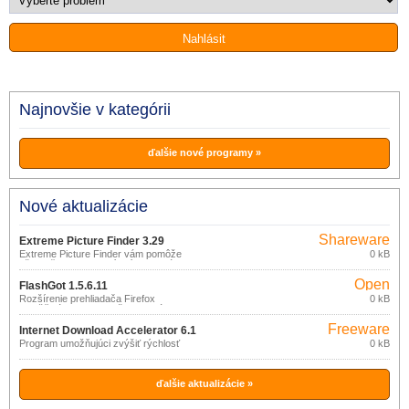
Najnovšie v kategórii
ďalšie nové programy »
Nové aktualizácie
Shareware
Extreme Picture Finder 3.29
Extreme Picture Finder vám pomôže
0 kB
ušetriť čas pri hľadaní snímok a súborov
s hudbou a videom.
Open
FlashGot 1.5.6.11
source
Rozšírenie prehliadača Firefox
0 kB
umožňujúce dokonalejšiu integráciu
(gpl)
rôznych download manažérov s
Freeware
prostredím prehliadača.
Internet Download Accelerator 6.1
Program umožňujúci zvýšiť rýchlosť
0 kB
sťahovania.
ďalšie aktualizácie »