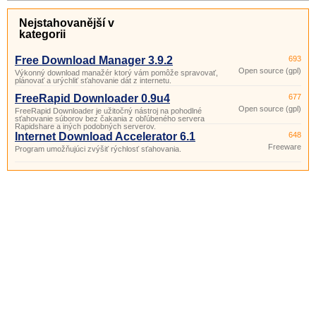
Nejstahovanější v
kategorii
Free Download Manager 3.9.2
693
Open source (gpl)
Výkonný download manažér ktorý vám pomôže spravovať,
plánovať a urýchliť sťahovanie dát z internetu.
FreeRapid Downloader 0.9u4
677
Open source (gpl)
FreeRapid Downloader je užitočný nástroj na pohodlné
sťahovanie súborov bez čakania z obľúbeného servera
Rapidshare a iných podobných serverov.
Internet Download Accelerator 6.1
648
Freeware
Program umožňujúci zvýšiť rýchlosť sťahovania.