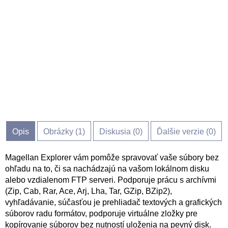
Opis
Obrázky (
1
)
Diskusia (
0
)
Ďalšie verzie (0)
Magellan Explorer vám pomôže spravovať vaše súbory bez
ohľadu na to, či sa nachádzajú na vašom lokálnom disku
alebo vzdialenom FTP serveri. Podporuje prácu s archívmi
(Zip, Cab, Rar, Ace, Arj, Lha, Tar, GZip, BZip2),
vyhľadávanie, súčasťou je prehliadač textových a grafických
súborov radu formátov, podporuje virtuálne zložky pre
kopírovanie súborov bez nutností uloženia na pevný disk.