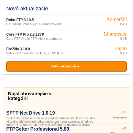
Nové aktualizácie
Komerční
Robo-FTP 3.10.5
FTP klient umožňujúci automatizované
0 kB
prenosy súborov.
Shareware
Core FTP Pro 2.2.1879
Core FTP Pro je FTP klient s podporou
0 kB
SFTP (SSH), SSL, TLS, IDN.
Open
FileZilla 3.18.0
source
Výkonný Open Source FTP, FTPS (FTP
0 kB
cez SSL/TLS) a SFTP (SSH File
(gpl)
Transfer Protocol) klient vybavený
mnohými funkciami a možnosťami.
ďalšie aktualizácie »
Najsťahovanejšie v
kategórii
SFTP Net Drive 1.0.19
651
Freeware
SFTP Net Drive umožňuje pripojiť vzdialený SFTP server ako
virtuálnu diskovú jednotku vášho počítača a pracovať tak so
súbormi na serveri ako by boli uložené na miestnom disku.
FTPGetter Professional 5.89
642