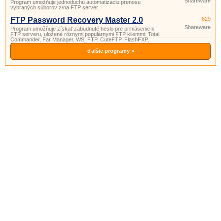
Shareware
Program umožňuje jednoduchú automatizáciu prenosu
vybraných súborov z/na FTP server.
FTP Password Recovery Master 2.0
629
Shareware
Program umožňuje získať zabudnuté heslo pre prihlásenie k
FTP serveru, uložené rôznymi populárnymi FTP klientmi: Total
Commander, Far Manager, WS_FTP, CuteFTP, FlashFXP,
FileZilla, FTP Commander a SmartFTP.
ďalšie programy »