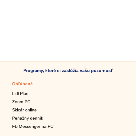
Programy, ktoré si zaslúžia vašu pozornosť
Obľúbené
Mobilné aplikácie
Lidl Plus
Krokomer do mobilu
Zoom PC
Lupa do mobilu
Skicár online
Diaľkový TV ovládač
Peňažný denník
Živé tapety do mobilu
FB Messenger na PC
Mariáš do mobilu