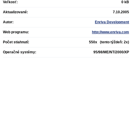
Veľkosť:
0 kB
Aktualizované:
7.10.2005
Autor:
Enriva Development
Web programu:
http://www.enriva.com
Počet stiahnutí:
550x (tento týždeň: 2x)
Operačné systémy:
95/98/ME/NT/2000/XP