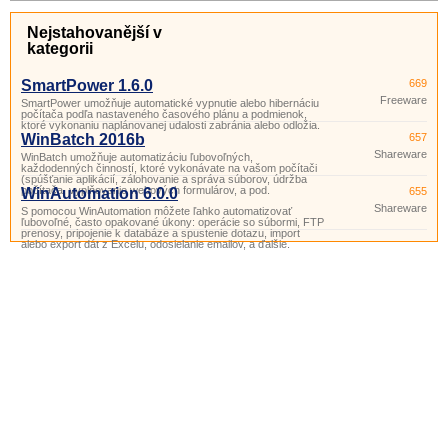
Nejstahovanější v
kategorii
SmartPower 1.6.0
669
Freeware
SmartPower umožňuje automatické vypnutie alebo hibernáciu
počítača podľa nastaveného časového plánu a podmienok,
ktoré vykonaniu naplánovanej udalosti zabránia alebo odložia.
WinBatch 2016b
657
Shareware
WinBatch umožňuje automatizáciu ľubovoľných,
každodenných činností, ktoré vykonávate na vašom počítači
(spúšťanie aplikácií, zálohovanie a správa súborov, údržba
počítača, vyplňovanie webových formulárov, a pod.
WinAutomation 6.0.0
655
Shareware
S pomocou WinAutomation môžete ľahko automatizovať
ľubovoľné, často opakované úkony: operácie so súbormi, FTP
prenosy, pripojenie k databáze a spustenie dotazu, import
alebo export dát z Excelu, odosielanie emailov, a ďalšie.