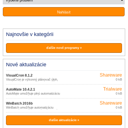
Najnovšie v kategórii
ďalšie nové programy »
Nové aktualizácie
Shareware
VisualCron 8.1.2
VisualCron je výkonný plánovač úloh,
0 kB
ktorý ponúka viac možností a väčšiu
flexibilitu ako štandardný plánovač, ktorý
Trialware
je súčasťou Windows.
AutoMate 10.4.2.1
AutoMate umožňuje plnú automatizáciu
0 kB
opakujúcich sa činností.
Shareware
WinBatch 2016b
WinBatch umožňuje automatizáciu
0 kB
ľubovoľných, každodenných činností,
ktoré vykonávate na vašom počítači
(spúšťanie aplikácií, zálohovanie a
správa súborov, údržba počítača,
ďalšie aktualizácie »
vyplňovanie webových formulárov, a
pod.