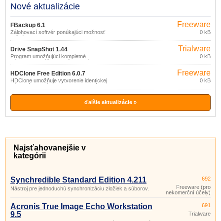
Nové aktualizácie
Freeware
FBackup 6.1
Zálohovací softvér ponúkajúci možnosť
0 kB
ručného alebo automatického
zálohovania dôležitých dát na ľubovoľné
Trialware
úložisko pripojené prostredníctvom
Drive SnapShot 1.44
USB/Firewire alebo v sieti, v
Program umožňujúci kompletné
0 kB
komprimovanej podobe alebo formou
zálohovanie vášho systému a dát formou
identickej kópie.
obrazu (image) disku.
Freeware
HDClone Free Edition 6.0.7
HDClone umožňuje vytvorenie identickej
0 kB
kópie dát pevného disku na inom médiu
(IDE/ATA/SATA, SCSI a USB disk), na
fyzickej úrovni.
ďalšie aktualizácie »
Najsťahovanejšie v
kategórii
Synchredible Standard Edition 4.211
692
Freeware (pro
Nástroj pre jednoduchú synchronizáciu zložiek a súborov.
nekomerční účely)
Acronis True Image Echo Workstation
691
9.5
Trialware