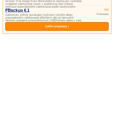
Acronis True Image Echo Workstation je nástroj pre centrálne,
vzdialené zálohovanie staníc v podnikovej sieti vrátane
možnosti automatického zálohovania podľa nastaveného
plánu.
FBackup 6.1
668
Freeware
Zálohovací softvér ponúkajúci možnosť ručného alebo
automatického zálohovania dôležitých dát na ľubovoľné
úložisko pripojené prostredníctvom USB/Firewire alebo v sieti,
v komprimovanej podobe alebo formou identickej kópie.
ďalšie programy »