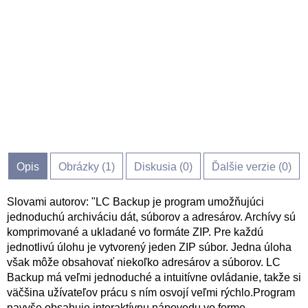
Opis
Obrázky (
1
)
Diskusia (
0
)
Ďalšie verzie (0)
Slovami autorov: "LC Backup je program umožňujúci
jednoduchú archiváciu dát, súborov a adresárov. Archívy sú
komprimované a ukladané vo formáte ZIP. Pre každú
jednotlivú úlohu je vytvorený jeden ZIP súbor. Jedna úloha
však môže obsahovať niekoľko adresárov a súborov. LC
Backup má veľmi jednoduché a intuitívne ovládanie, takže si
väčšina užívateľov prácu s ním osvojí veľmi rýchlo.Program
navyše obsahuje interaktívnu nápovedu vo forme