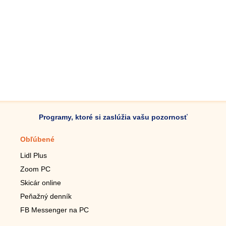
Programy, ktoré si zaslúžia vašu pozornosť
Obľúbené
Mobilné aplikácie
Lidl Plus
Krokomer do mobilu
Zoom PC
Lupa do mobilu
Skicár online
Diaľkový TV ovládač
Peňažný denník
Živé tapety do mobilu
FB Messenger na PC
Mariáš do mobilu