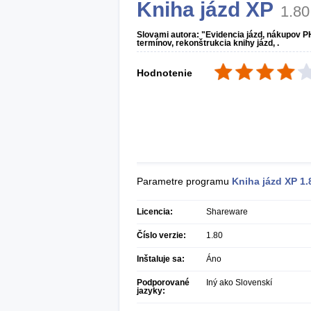
Kniha jázd XP
1.80
Slovami autora: "Evidencia jázd, nákupov P
termínov, rekonštrukcia knihy jázd, .
Hodnotenie
Parametre programu
Kniha jázd XP
1.
Licencia:
Shareware
Číslo verzie:
1.80
Inštaluje sa:
Áno
Podporované
Iný ako Slovenskí
jazyky: