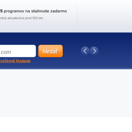
35
programov na stiahnutie zadarmo
edná aktualizácia pred 593 dni
ozšírené hľadanie