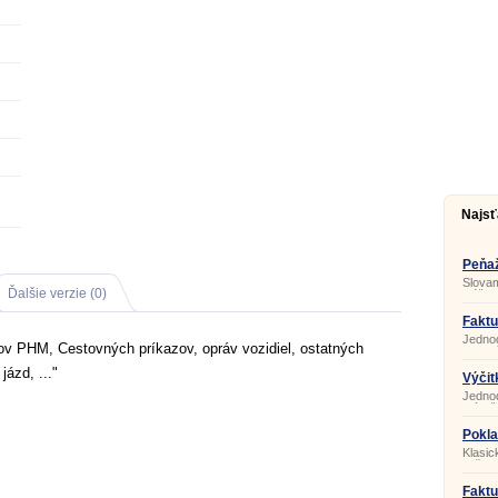
Najsť
Peňaž
Slovam
Ďalšie verzie (0)
slúži 
výdavk
doklad
Faktu
preuk
Jednod
eviden
ov PHM, Cestovných príkazov, opráv vozidiel, ostatných
dodací
zvlášt
jázd, ..."
výpočt
Výčit
Jednod
má trž
Pokla
Klasic
tlačiar
Faktu