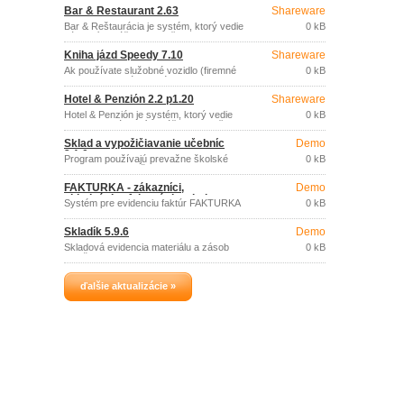
poskytuje všetko potrebné na
Bar & Restaurant 2.63
Shareware
spracovanie dokladov malej firmy alebo
živnostníka.
Bar & Reštaurácia je systém, ktorý vedie
0 kB
zákaznícke účty, pokladňu a sklad
kdekoľvek, kde je zariadenie barového
Kniha jázd Speedy 7.10
Shareware
typu.
Ak používate služobné vozidlo (firemné
0 kB
vozidlo alebo súkromné ​​vozidlo na
firemné účely) a tým pádom potrebujete
Hotel & Penzión 2.2 p1.20
Shareware
evidovať knihu jázd, potom tento
program je pre vás vhodným riešením.
Hotel & Penzión je systém, ktorý vedie
0 kB
kompletne zákaznícke účty, pokladňu a
centrálnu správu hotela, alebo penziónu.
Sklad a vypožičiavanie učebníc
Demo
3.1.0
Program používajú prevažne školské
0 kB
zariadenia aj menšie firmy.
FAKTÚRKA - zákazníci,
Demo
objednávky, fakturácia, platby,
Systém pre evidenciu faktúr FAKTURKA
0 kB
kniha jázd 7.19 START
obsahuje evidenciu odberateľov a
dodávateľov, evidenciu vydaných a
Skladík 5.9.6
Demo
prijatých faktúr, vrátane ich tlače,
preddefinovaných masiek, príjmových
Skladová evidencia materiálu a zásob
0 kB
pokladničných dokladov, knihy
menšieho rozsahu.
pohľadávok a záväzkov, objednávky,
príkazy na úhradu, evidenciu skladu,
kniha jázd atď.
ďalšie aktualizácie »