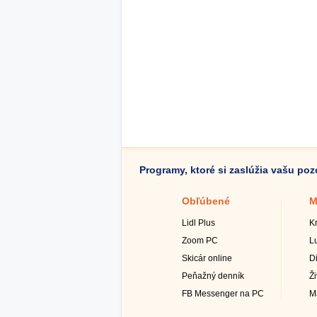
Programy, ktoré si zaslúžia vašu po
Obľúbené
M
Lidl Plus
K
Zoom PC
L
Skicár online
D
Peňažný denník
Ž
FB Messenger na PC
M