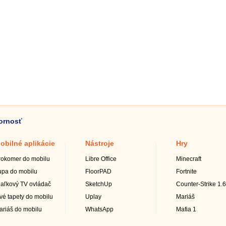
zornosť
obilné aplikácie
Nástroje
Hry
rokomer do mobilu
Libre Office
Minecraft
upa do mobilu
FloorPAD
Fortnite
iaľkový TV ovládač
SketchUp
Counter-Strike 1.6
ivé tapety do mobilu
Uplay
Mariáš
ariáš do mobilu
WhatsApp
Mafia 1