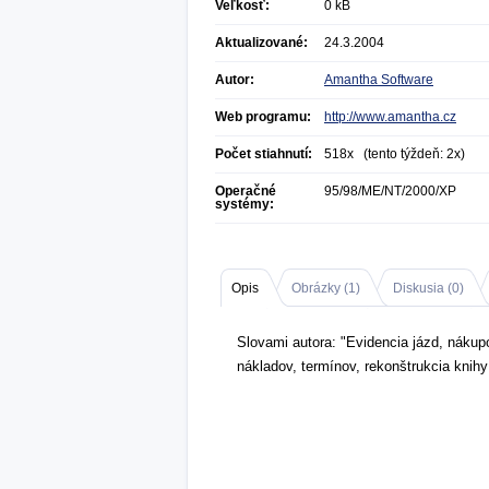
Veľkosť:
0 kB
Aktualizované:
24.3.2004
Autor:
Amantha Software
Web programu:
http://www.amantha.cz
Počet stiahnutí:
518x (tento týždeň: 2x)
Operačné
95/98/ME/NT/2000/XP
systémy:
Opis
Obrázky (
1
)
Diskusia (
0
)
Slovami autora: "Evidencia jázd, nákup
nákladov, termínov, rekonštrukcia knihy 