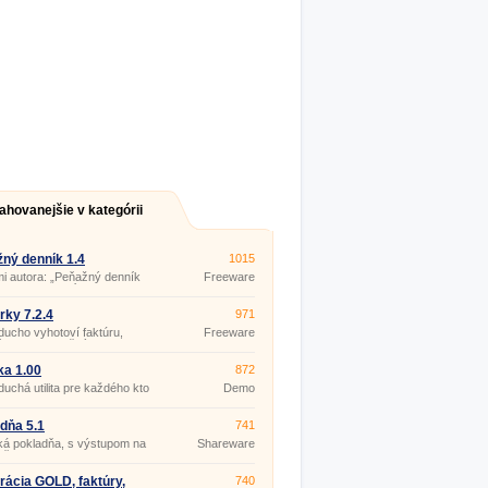
ahovanejšie v kategórii
ný denník 1.4
1015
i autora: „Peňažný denník
Freeware
na evidenciu príjmov a
ov, na zachytenie účtovných
ov, a tým na zabezpečenie
rky 7.2.4
971
azného vedenia daňovej
ucho vyhotoví faktúru,
Freeware
cie.
 list, pokladničný doklad bez
nych nárokov na znalosť
ovej techniky.
ka 1.00
872
uchá utilita pre každého kto
Demo
by v hotovosti.
dňa 5.1
741
ká pokladňa, s výstupom na
Shareware
eň.
rácia GOLD, faktúry,
740