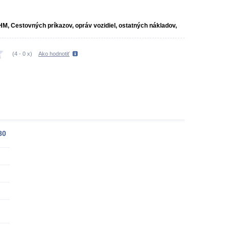
HM, Cestovných príkazov, opráv vozidiel, ostatných nákladov,
(
4
-
0
x)
Ako hodnotiť
80