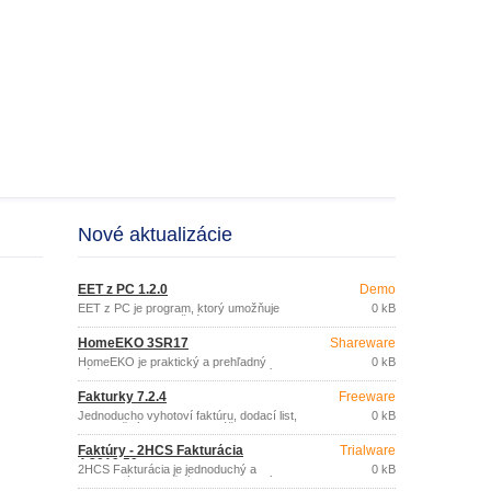
Nové aktualizácie
EET z PC 1.2.0
Demo
EET z PC je program, ktorý umožňuje
0 kB
odoslanie EET z bežného PC alebo
notebooku.
HomeEKO 3SR17
Shareware
HomeEKO je praktický a prehľadný
0 kB
nástroj pre evidenciu (nielen) financií
domácnosti.
Fakturky 7.2.4
Freeware
Jednoducho vyhotoví faktúru, dodací list,
0 kB
pokladničný doklad bez zvláštnych
nárokov na znalosť výpočtovej techniky.
Faktúry - 2HCS Fakturácia
Trialware
4.2019.59
2HCS Fakturácia je jednoduchý a
0 kB
prehľadný fakturačný program, ktorý