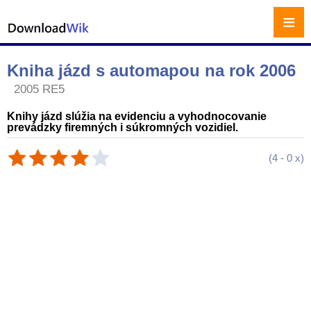
≡
Kniha jázd s automapou na rok 2006
2005 RE5
Knihy jázd slúžia na evidenciu a vyhodnocovanie
prevádzky firemných i súkromných vozidiel.
(
4
-
0
x)