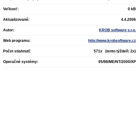
Veľkosť:
0 kB
Aktualizované:
4.4.2006
Autor:
KROB software s.r.o.
Web programu:
http://www.krobsoftware.cz
Počet stiahnutí:
571x (tento týždeň: 2x)
Operačné systémy:
95/98/ME/NT/2000/XP