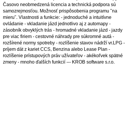
Časovo neobmedzená licencia a technická podpora sú
samozrejmosťou. Možnosť prispôsobenia programu "na
mieru". Vlastnosti a funkcie: - jednoduché a intuitívne
ovládanie - vkladanie jázd jednotlivo aj z automapy -
zásobník obvyklých trás - hromadné vkladanie jázd - jazdy
pre viac firiem - cestovné náhrady pre súkromné ​​autá -
rozšírené normy spotreby - rozlíšenie stavov nádrží vr.LPG -
príjem dát z kariet CCS, Benzina alebo Lease Plan -
rozlíšenie prístupových práv užívateľov - akékoľvek spätné
zmeny - mnoho ďalších funkcií --- KROB software s.r.o.