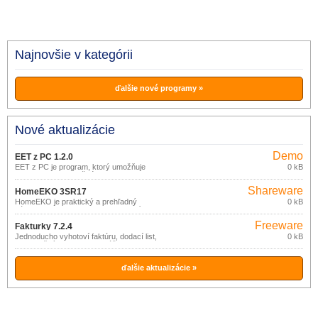
Najnovšie v kategórii
ďalšie nové programy »
Nové aktualizácie
Demo
EET z PC 1.2.0
EET z PC je program, ktorý umožňuje
0 kB
odoslanie EET z bežného PC alebo
notebooku.
Shareware
HomeEKO 3SR17
HomeEKO je praktický a prehľadný
0 kB
nástroj pre evidenciu (nielen) financií
domácnosti.
Freeware
Fakturky 7.2.4
Jednoducho vyhotoví faktúru, dodací list,
0 kB
pokladničný doklad bez zvláštnych
nárokov na znalosť výpočtovej techniky.
ďalšie aktualizácie »