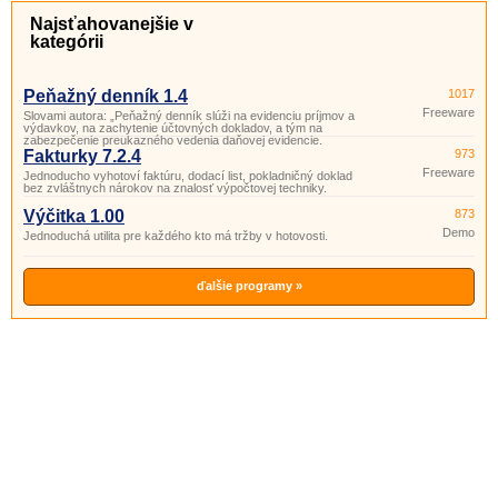
Najsťahovanejšie v
kategórii
Peňažný denník 1.4
1017
Freeware
Slovami autora: „Peňažný denník slúži na evidenciu príjmov a
výdavkov, na zachytenie účtovných dokladov, a tým na
zabezpečenie preukazného vedenia daňovej evidencie.
Fakturky 7.2.4
973
Freeware
Jednoducho vyhotoví faktúru, dodací list, pokladničný doklad
bez zvláštnych nárokov na znalosť výpočtovej techniky.
Výčitka 1.00
873
Demo
Jednoduchá utilita pre každého kto má tržby v hotovosti.
ďalšie programy »