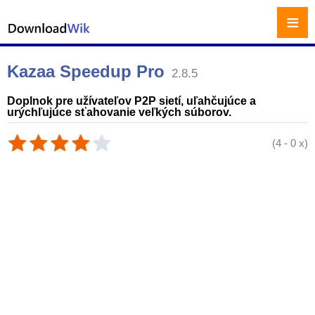
≡
Kazaa Speedup Pro
2.8.5
Doplnok pre užívateľov P2P sietí, uľahčujúce a
urýchľujúce sťahovanie veľkých súborov.
(
4
-
0
x)