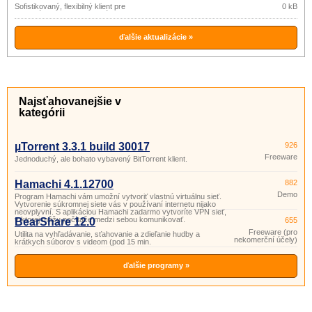
source
Sofistikovaný, flexibilný klient pre
0 kB
vyhľadávanie a zdieľanie súborov v P2P
(gpl)
sieťach eDonkey2000, Gnutella,
BitTorrent a Gnutella2 (G2).
ďalšie aktualizácie »
Najsťahovanejšie v
kategórii
µTorrent 3.3.1 build 30017
926
Freeware
Jednoduchý, ale bohato vybavený BitTorrent klient.
Hamachi 4.1.12700
882
Demo
Program Hamachi vám umožní vytvoriť vlastnú virtuálnu sieť.
Vytvorenie súkromnej siete vás v používaní internetu nijako
neovplyvní. S aplikáciou Hamachi zadarmo vytvoríte VPN sieť,
v ktorej môžu počítače medzi sebou komunikovať.
BearShare 12.0
655
Freeware (pro
Utilita na vyhľadávanie, sťahovanie a zdieľanie hudby a
nekomerční účely)
krátkych súborov s videom (pod 15 min.
ďalšie programy »