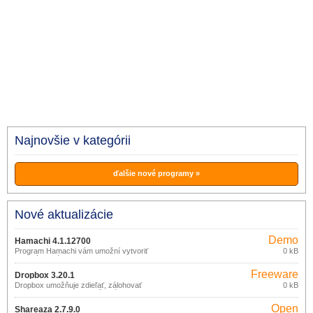
Najnovšie v kategórii
ďalšie nové programy »
Nové aktualizácie
Demo
Hamachi 4.1.12700
Program Hamachi vám umožní vytvoriť
0 kB
vlastnú virtuálnu sieť. Vytvorenie
súkromnej siete vás v používaní
Freeware
internetu nijako neovplyvní. S aplikáciou
Dropbox 3.20.1
Hamachi zadarmo vytvoríte VPN sieť,
Dropbox umožňuje zdieľať, zálohovať
0 kB
v ktorej môžu počítače medzi sebou
alebo synchronizovať vaše súbory
komunikovať.
prostredníctvom online služby (zadarmo
Open
do 2GB dát).
Shareaza 2.7.9.0