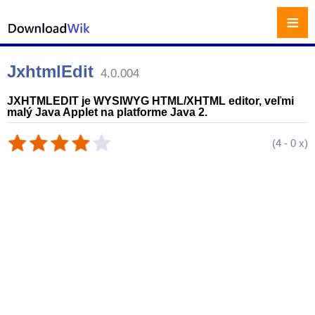
≡
JxhtmlEdit
4.0.004
JXHTMLEDIT je WYSIWYG HTML/XHTML editor, veľmi
malý Java Applet na platforme Java 2.
(
4
-
0
x)