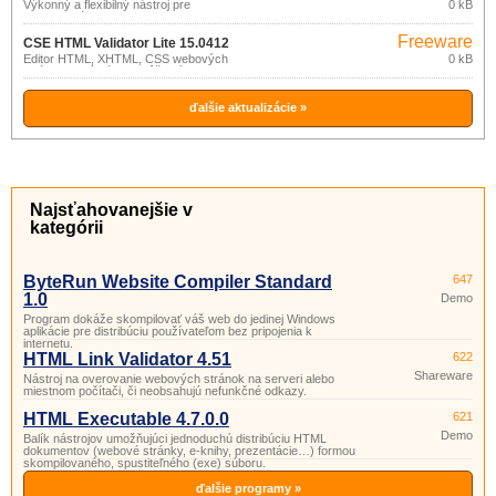
Výkonný a flexibilný nástroj pre
0 kB
jednoduchú kontrolu HTML dokumentov.
Freeware
CSE HTML Validator Lite 15.0412
Editor HTML, XHTML, CSS webových
0 kB
stránok ktorý vám pomôže písať
syntakticky korektný HTML kód.
ďalšie aktualizácie »
Najsťahovanejšie v
kategórii
ByteRun Website Compiler Standard
647
1.0
Demo
Program dokáže skompilovať váš web do jedinej Windows
aplikácie pre distribúciu používateľom bez pripojenia k
internetu.
HTML Link Validator 4.51
622
Shareware
Nástroj na overovanie webových stránok na serveri alebo
miestnom počítači, či neobsahujú nefunkčné odkazy.
HTML Executable 4.7.0.0
621
Demo
Balík nástrojov umožňujúci jednoduchú distribúciu HTML
dokumentov (webové stránky, e-knihy, prezentácie…) formou
skompilovaného, ​​spustiteľného (exe) súboru.
ďalšie programy »