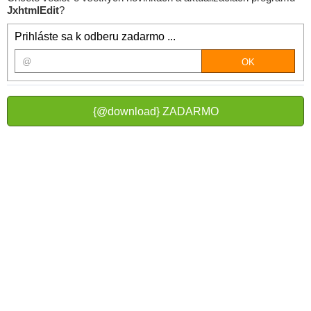
JxhtmlEdit
?
Prihláste sa k odberu zadarmo ...
{@download} ZADARMO