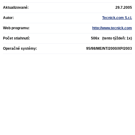
Aktualizované:
29.7.2005
Autor:
Tecnick.com S.r.l.
Web programu:
http://www.tecnick.com
Počet stiahnutí:
506x (tento týždeň: 1x)
Operačné systémy:
95/98/ME/NT/2000/XP/2003