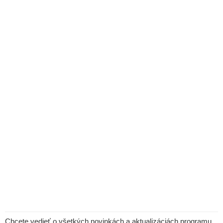
Chcete vedieť o všetkých novinkách a aktualizáciách programu