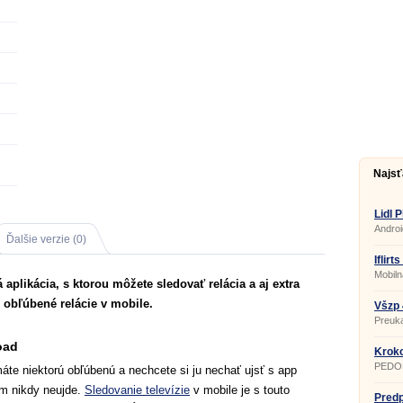
Najsť
Lidl P
Androi
Ďalšie verzie (0)
Iflirt
a cha
Mobiln
 aplikácia, s ktorou môžete sledovať relácia a aj extra
e obľúbené relácie v mobile.
Všzp 
Preuka
oad
Kroko
PEDO
máte niektorú obľúbenú a nechcete si ju nechať ujsť s app
ám nikdy neujde.
Sledovanie televízie
v mobile je s touto
Pred