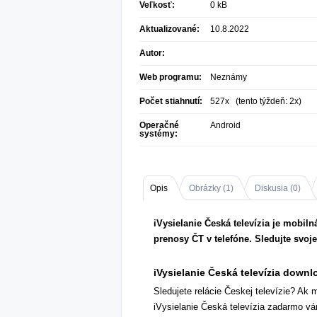
Veľkosť:
0 kB
Aktualizované:
10.8.2022
Autor:
Web programu:
Neznámy
Počet stiahnutí:
527x (tento týždeň: 2x)
Operačné
Android
systémy:
Opis
Obrázky (
1
)
Diskusia (
0
)
iVysielanie Česká televízia je mobilná
prenosy ČT v telefóne. Sledujte svoj
iVysielanie Česká televízia downl
Sledujete relácie Českej televízie? Ak 
iVysielanie Česká televízia zadarmo v