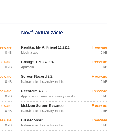
Nové aktualizácie
eeware
Replika: My Ai Friend 11.22.1
Freeware
0 kB
Mobilná app.
0 kB
eeware
Chatgpt 1.2024.004
Freeware
0 kB
Aplikácia.
0 kB
eeware
Screen Record 2.2
Freeware
0 kB
Nahrávanie obrazovky mobilu.
0 kB
eeware
Record It! 4.7.3
Freeware
0 kB
App na nahrávanie obrazovky mobilu.
0 kB
eeware
Mobizen Screen Recorder
Freeware
3.10.0.31
0 kB
Nahrávanie obrazovky mobilu.
0 kB
eeware
Du Recorder
Freeware
0 kB
Nahrávanie obrazovky mobilu.
0 kB