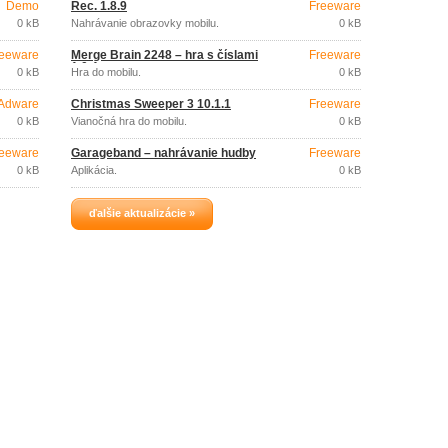
Demo
Rec. 1.8.9
Freeware
0 kB
Nahrávanie obrazovky mobilu.
0 kB
eeware
Merge Brain 2248 – hra s číslami
Freeware
1.0.4
0 kB
Hra do mobilu.
0 kB
Adware
Christmas Sweeper 3 10.1.1
Freeware
0 kB
Vianočná hra do mobilu.
0 kB
eeware
Garageband – nahrávanie hudby
Freeware
0 kB
Aplikácia.
0 kB
ďalšie aktualizácie »