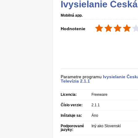
Ivysielanie Česká
Mobilná app.
Hodnotenie
Parametre programu
Ivysielanie Česk
Televízia
2.1.1
Licencia:
Freeware
Číslo verzie:
2.1.1
Inštaluje sa:
Áno
Podporované
Iný ako Slovenskí
jazyky: