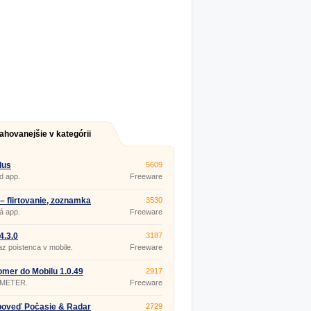
ahovanejšie v kategórii
lus
5609
d app.
Freeware
s – flirtovanie, zoznamka
3530
t 7.0.0
á app.
Freeware
4.3.0
3187
z poistenca v mobile.
Freeware
mer do Mobilu 1.0.49
2917
METER.
Freeware
poveď Počasie & Radar
2729