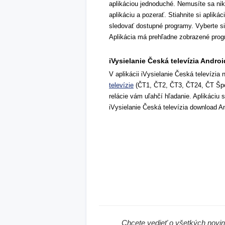
aplikáciou jednoduché. Nemusíte sa nikde
aplikáciu a pozerať. Stiahnite si aplik
sledovať dostupné programy. Vyberte si 
Aplikácia má prehľadne zobrazené progr
iVysielanie Česká televízia Androi
V aplikácii iVysielanie Česká televízia
televízie
(ČT1, ČT2, ČT3, ČT24, ČT Šport
relácie vám uľahčí hľadanie. Aplikáciu
iVysielanie Česká televízia download An
Chcete vedieť o všetkých novi