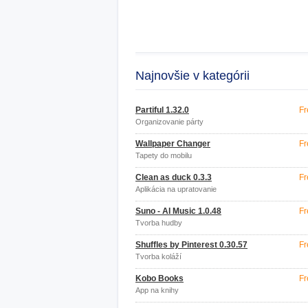
Najnovšie v kategórii
Partiful 1.32.0
Fr
Organizovanie párty
Wallpaper Changer
Fr
Tapety do mobilu
Clean as duck 0.3.3
Fr
Aplikácia na upratovanie
Suno - AI Music 1.0.48
Fr
Tvorba hudby
Shuffles by Pinterest 0.30.57
Fr
Tvorba koláží
Kobo Books
Fr
App na knihy