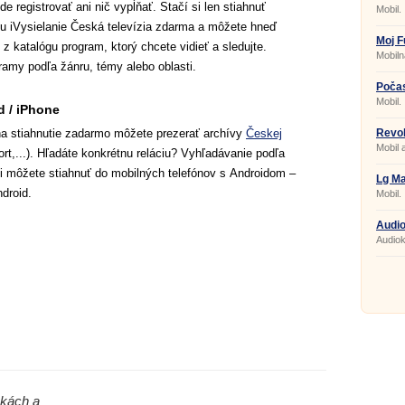
2020
 registrovať ani nič vypĺňať. Stačí si len stiahnuť
Mobil.
áciu iVysielanie Česká televízia zdarma a môžete hneď
Moj F
z katalógu program, ktorý chcete vidieť a sledujte.
Mobiln
amy podľa žánru, témy alebo oblasti.
Počas
Morec
Mobil.
d / iPhone
 na stiahnutie zadarmo môžete prezerať archívy
Českej
Revol
Mobil 
,...). Hľadáte konkrétnu reláciu? Vyhľadávanie podľa
 si môžete stiahnuť do mobilných telefónov s Androidom –
Lg M
droid.
Mobil.
Audio
Audiok
nkách a