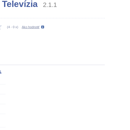
 Televízia
2.1.1
(
4
-
0
x)
Ako hodnotiť
á