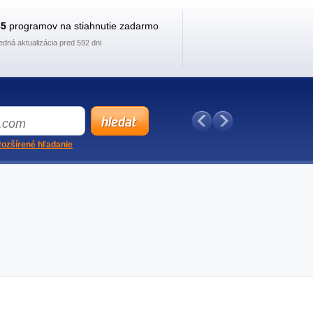
35
programov na stiahnutie zadarmo
edná aktualizácia pred 592 dni
ozšírené hľadanie