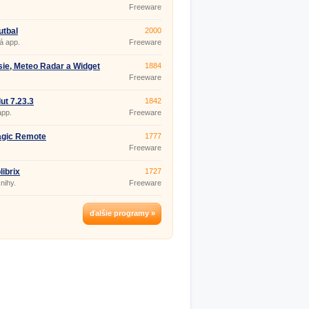
.17
Freeware
utbal
2000
á app.
Freeware
ie, Meteo Radar a Widget
1884
ast 4.0.27
Freeware
ut 7.23.3
1842
app.
Freeware
agic Remote
1777
Freeware
librix
1727
nihy.
Freeware
ďalšie programy »