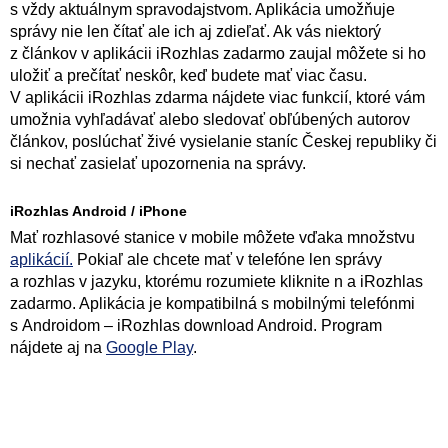
s vždy aktuálnym spravodajstvom. Aplikácia umožňuje
správy nie len čítať ale ich aj zdieľať. Ak vás niektorý
z článkov v aplikácii iRozhlas zadarmo zaujal môžete si ho
uložiť a prečítať neskôr, keď budete mať viac času.
V aplikácii iRozhlas zdarma nájdete viac funkcií, ktoré vám
umožnia vyhľadávať alebo sledovať obľúbených autorov
článkov, poslúchať živé vysielanie staníc Českej republiky či
si nechať zasielať upozornenia na správy.
iRozhlas Android / iPhone
Mať rozhlasové stanice v mobile môžete vďaka množstvu
aplikácií.
Pokiaľ ale chcete mať v telefóne len správy
a rozhlas v jazyku, ktorému rozumiete kliknite n a iRozhlas
zadarmo. Aplikácia je kompatibilná s mobilnými telefónmi
s Androidom – iRozhlas download Android. Program
nájdete aj na
Google Play
.