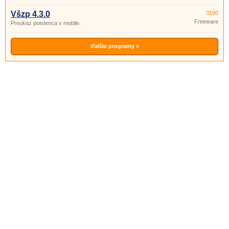
Všzp 4.3.0
3190
Freeware
Preukaz poistenca v mobile.
ďalšie programy »