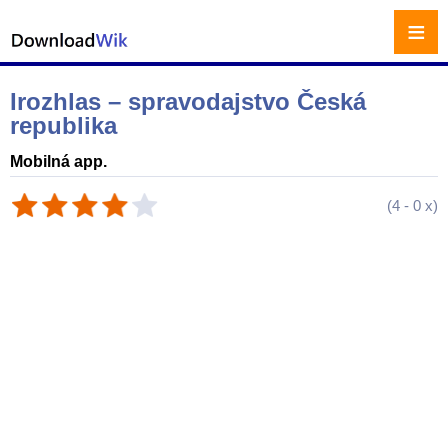
≡
Irozhlas – spravodajstvo Česká
republika
Mobilná app.
(
4
-
0
x)