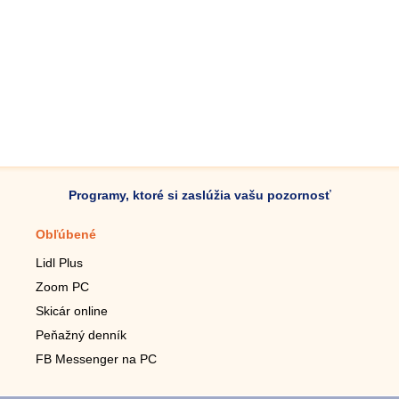
Programy, ktoré si zaslúžia vašu pozornosť
Obľúbené
Mobilné aplikácie
Lidl Plus
Krokomer do mobilu
Zoom PC
Lupa do mobilu
Skicár online
Diaľkový TV ovládač
Peňažný denník
Živé tapety do mobilu
FB Messenger na PC
Mariáš do mobilu