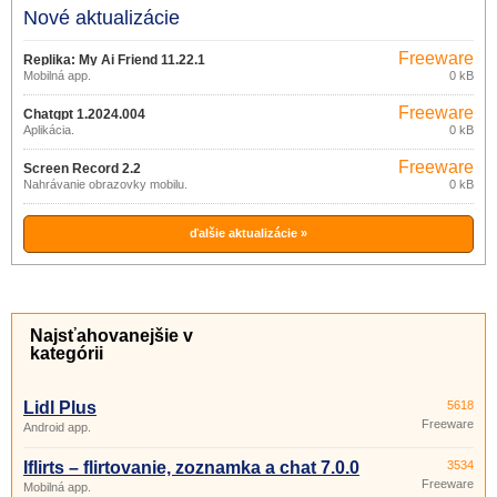
Nové aktualizácie
Freeware
Replika: My Ai Friend 11.22.1
Mobilná app.
0 kB
Freeware
Chatgpt 1.2024.004
Aplikácia.
0 kB
Freeware
Screen Record 2.2
Nahrávanie obrazovky mobilu.
0 kB
ďalšie aktualizácie »
Najsťahovanejšie v
kategórii
Lidl Plus
5618
Freeware
Android app.
Iflirts – flirtovanie, zoznamka a chat 7.0.0
3534
Freeware
Mobilná app.