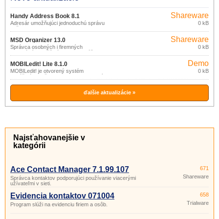
Shareware
Handy Address Book 8.1
Adresár umožňujúci jednoduchú správu
0 kB
vašich kontaktov.
Shareware
MSD Organizer 13.0
Správca osobných i firemných
0 kB
informácií, umožňujúci vedenie vášho
majetku a rozpočtu, telefónneho
Demo
zoznamu, úloh a aktivít, diára, správu
MOBILedit! Lite 8.1.0
vašej hudobnej zbierky a pod.
MOBILedit! je otvorený systém
0 kB
prinášajúci možnosť spravovať mobilný
telefón z počítača.
ďalšie aktualizácie »
Najsťahovanejšie v
kategórii
Ace Contact Manager 7.1.99.107
671
Shareware
Správca kontaktov podporujúci používanie viacerými
užívateľmi v sieti.
Evidencia kontaktov 071004
658
Trialware
Program slúži na evidenciu firiem a osôb.