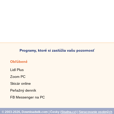
Programy, ktoré si zaslúžia vašu pozornosť
Obľúbené
Mobilné aplikácie
Lidl Plus
Krokomer do mobilu
Zoom PC
Lupa do mobilu
Skicár online
Diaľkový TV ovládač
Peňažný denník
Živé tapety do mobilu
FB Messenger na PC
Mariáš do mobilu
© 2003-2026, Downloadwik.com
| Česky (
Studna.cz
)
|
Spracovanie osobných