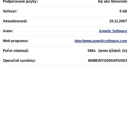
Podporované jazyky:
Iný ako Slovenskí
Veľkosť:
0 kB
Aktualizované:
25.11.2007
Autor:
Angelic Software
Web programu:
http://www.angelicsoftware.com
Počet stiahnutí:
596x (tento týždeň: 2x)
Operačné systémy:
98/ME/NT/2000/XP/2003