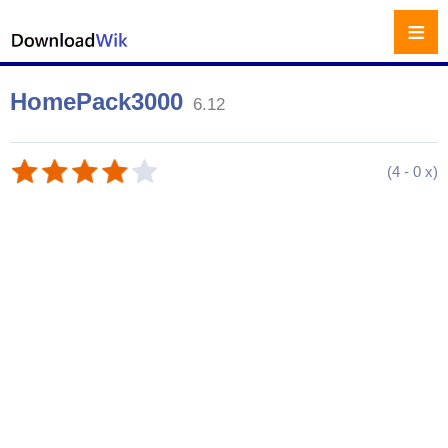
≡
HomePack3000
6.12
(
4
-
0
x)