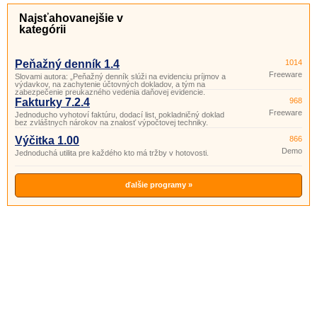
Najsťahovanejšie v
kategórii
Peňažný denník 1.4
1014
Freeware
Slovami autora: „Peňažný denník slúži na evidenciu príjmov a
výdavkov, na zachytenie účtovných dokladov, a tým na
zabezpečenie preukazného vedenia daňovej evidencie.
Fakturky 7.2.4
968
Freeware
Jednoducho vyhotoví faktúru, dodací list, pokladničný doklad
bez zvláštnych nárokov na znalosť výpočtovej techniky.
Výčitka 1.00
866
Demo
Jednoduchá utilita pre každého kto má tržby v hotovosti.
ďalšie programy »