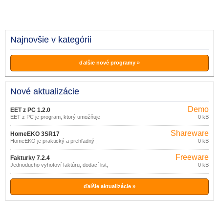
Najnovšie v kategórii
ďalšie nové programy »
Nové aktualizácie
Demo
EET z PC 1.2.0
EET z PC je program, ktorý umožňuje
0 kB
odoslanie EET z bežného PC alebo
notebooku.
Shareware
HomeEKO 3SR17
HomeEKO je praktický a prehľadný
0 kB
nástroj pre evidenciu (nielen) financií
domácnosti.
Freeware
Fakturky 7.2.4
Jednoducho vyhotoví faktúru, dodací list,
0 kB
pokladničný doklad bez zvláštnych
nárokov na znalosť výpočtovej techniky.
ďalšie aktualizácie »