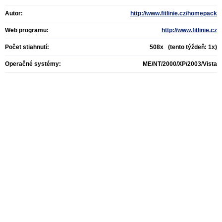
Autor:
http://www.fitlinie.cz/homepack
Web programu:
http://www.fitlinie.cz
Počet stiahnutí:
508x (tento týždeň: 1x)
Operačné systémy:
ME/NT/2000/XP/2003/Vista