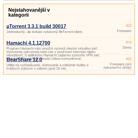
Nejstahovanější v
kategorii
µTorrent 3.3.1 build 30017
922
Freeware
Jednoduchý, ale bohato vybavený BitTorrent klient.
Hamachi 4.1.12700
879
Demo
Program Hamachi vám umožní vytvoriť vlastnú virtuálnu sieť.
Vytvorenie súkromnej siete vás v používaní internetu nijako
neovplyvní. S aplikáciou Hamachi zadarmo vytvoríte VPN sieť,
v ktorej môžu počítače medzi sebou komunikovať.
BearShare 12.0
652
Freeware (pro
Utilita na vyhľadávanie, sťahovanie a zdieľanie hudby a
nekomerční účely)
krátkych súborov s videom (pod 15 min.