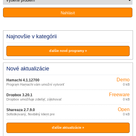
Najnovšie v kategórii
ďalšie nové programy »
Nové aktualizácie
Demo
Hamachi 4.1.12700
Program Hamachi vám umožní vytvoriť
0 kB
vlastnú virtuálnu sieť. Vytvorenie
súkromnej siete vás v používaní
Freeware
internetu nijako neovplyvní. S aplikáciou
Dropbox 3.20.1
Hamachi zadarmo vytvoríte VPN sieť,
Dropbox umožňuje zdieľať, zálohovať
0 kB
v ktorej môžu počítače medzi sebou
alebo synchronizovať vaše súbory
komunikovať.
prostredníctvom online služby (zadarmo
Open
do 2GB dát).
Shareaza 2.7.9.0
source
Sofistikovaný, flexibilný klient pre
0 kB
vyhľadávanie a zdieľanie súborov v P2P
(gpl)
sieťach eDonkey2000, Gnutella,
BitTorrent a Gnutella2 (G2).
ďalšie aktualizácie »