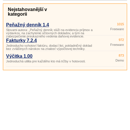
Nejstahovanější v
kategorii
Peňažný denník 1.4
1015
Freeware
Slovami autora: „Peňažný denník slúži na evidenciu príjmov a
výdavkov, na zachytenie účtovných dokladov, a tým na
zabezpečenie preukazného vedenia daňovej evidencie.
Fakturky 7.2.4
972
Freeware
Jednoducho vyhotoví faktúru, dodací list, pokladničný doklad
bez zvláštnych nárokov na znalosť výpočtovej techniky.
Výčitka 1.00
873
Demo
Jednoduchá utilita pre každého kto má tržby v hotovosti.