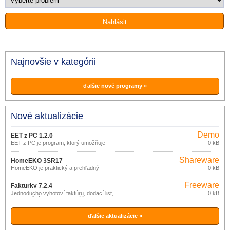
Najnovšie v kategórii
ďalšie nové programy »
Nové aktualizácie
Demo
EET z PC 1.2.0
EET z PC je program, ktorý umožňuje
0 kB
odoslanie EET z bežného PC alebo
notebooku.
Shareware
HomeEKO 3SR17
HomeEKO je praktický a prehľadný
0 kB
nástroj pre evidenciu (nielen) financií
domácnosti.
Freeware
Fakturky 7.2.4
Jednoducho vyhotoví faktúru, dodací list,
0 kB
pokladničný doklad bez zvláštnych
nárokov na znalosť výpočtovej techniky.
ďalšie aktualizácie »