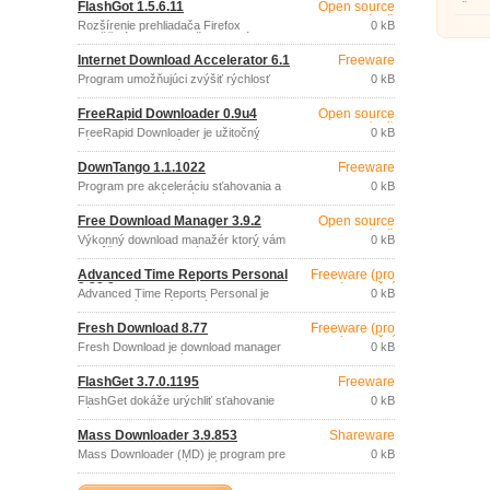
FlashGot 1.5.6.11
Open source
ušetri
(gpl)
súboro
Rozšírenie prehliadača Firefox
0 kB
umožňujúce dokonalejšiu integráciu
rôznych download manažérov s
Internet Download Accelerator 6.1
Freeware
prostredím prehliadača.
Program umožňujúci zvýšiť rýchlosť
0 kB
sťahovania.
FreeRapid Downloader 0.9u4
Open source
(gpl)
FreeRapid Downloader je užitočný
0 kB
nástroj na pohodlné sťahovanie súborov
bez čakania z obľúbeného servera
DownTango 1.1.1022
Freeware
Rapidshare a iných podobných serverov.
Program pre akceleráciu sťahovania a
0 kB
správu stiahnutých súborov.
Free Download Manager 3.9.2
Open source
(gpl)
Výkonný download manažér ktorý vám
0 kB
pomôže spravovať, plánovať a urýchliť
sťahovanie dát z internetu.
Advanced Time Reports Personal
Freeware (pro
9.28.8
nekomerční
Advanced Time Reports Personal je
0 kB
účely)
jednoduchý, intuitívny nástroj na
sledovanie a správu projektov.
Fresh Download 8.77
Freeware (pro
nekomerční
Fresh Download je download manager
0 kB
účely)
so schopnosťou urýchliť sťahovanie
protokolmi FTP aj HTTP (HTTPS),
FlashGet 3.7.0.1195
Freeware
nadviazať na nedokončený prenos,
realizovať súčasne viac pripojení,
FlashGet dokáže urýchliť sťahovanie
0 kB
naplánovať sťahovanie.
súborov (protokoly HTTP, FTP, BT,
MMS, RTSP,…) rozdelením
Mass Downloader 3.9.853
Shareware
sťahovaného súboru na časti a
súčasným sťahovaním týchto častí
Mass Downloader (MD) je program pre
0 kB
naraz.
sťahovanie jednotlivých súborov alebo
celých zoznamov súborov z www a FTP