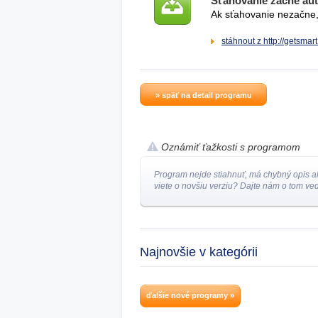
Sťahovanie začne au
Ak sťahovanie nezačne, 
stáhnout z http://getsmar
» späť na detail programu
Oznámiť ťažkosti s programom
Program nejde stiahnuť, má chybný opis a
viete o novšiu verziu? Dajte nám o tom ved
Najnovšie v kategórii
ďalšie nové programy »