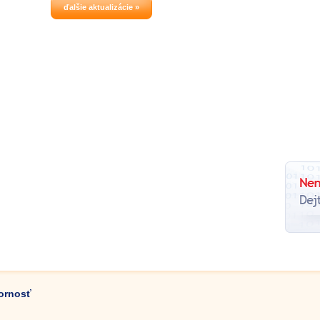
serverov maximálnou možnou
ďalšie aktualizácie »
rýchlosťou.
zornosť