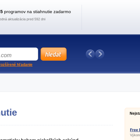
35
programov na stiahnutie zadarmo
edná aktualizácia pred 592 dni
ozšírené hľadanie
utie
Nejst
Free 
Výkon
vám p