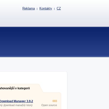
Reklama
Kontakty
CZ
|
|
ahovanější v kategorii
Download Manager 3.9.2
693
ný download manažér ktorý
Open source
omôže spravovať, plánovať a
(gpl)