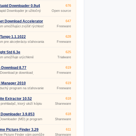
iť sťahovanie dát z internetu.
apid Downloader 0.9u4
676
pid Downloader je užitočný
Open source
j na pohodlné sťahovanie
(gpl)
ov bez čakania z obľúbeného
a Rapidshare a iných
net Download Accelerator
647
ných serverov.
m umožňujúci zvýšiť rýchlosť
Freeware
ania.
Tango 1.1.1022
628
m pre akceleráciu sťahovania
Freeware
vu stiahnutých súborov.
ght Std 6.3e
625
am umožňuje urýchlené
Trialware
vanie súborov z FTP a
ých serverov.
 Download 8.77
619
 Download je download
Freeware
r so schopnosťou urýchliť
(pro
anie protokolmi FTP aj HTTP
nekomerční
S), nadviazať na
účely)
d Manager 2010
619
nčený prenos, realizovať
8.128
duchý program na sťahovanie
Freeware
e viac pripojení, naplánovať
v z RapidShare.
anie.
te Extractor 10.52
618
e prehliadač, ktorý uloží kópiu
Shareware
u webových stránok na disk
PC so zachovaním originálnej
úry adresárov.
Downloader 3.9.853
618
Downloader (MD) je program
Shareware
ahovanie jednotlivých súborov
 celých zoznamov súborov z
 FTP serverov maximálnou
me Picture Finder 3.29
611
u rýchlosťou.
me Picture Finder vám pomôže
Shareware