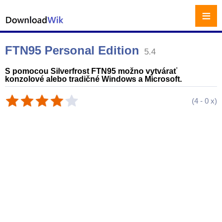
≡
FTN95 Personal Edition
5.4
S pomocou Silverfrost FTN95 možno vytvárať
konzolové alebo tradičné Windows a Microsoft.
(
4
-
0
x)