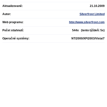
Aktualizované:
21.10.2009
Autor:
Silverfrost Limited
Web programu:
http://www.silverfrost.com
Počet stiahnutí:
544x (tento týždeň: 5x)
Operačné systémy:
NT/2000/XP/2003/Vista/7