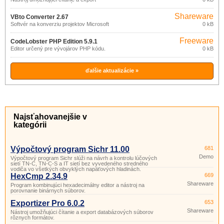
databázových súborov rôznych
formátov.
Shareware
VBto Converter 2.67
Softvér na konverziu projektov Microsoft
0 kB
Visual Basic 6.
Freeware
CodeLobster PHP Edition 5.9.1
Editor určený pre vývojárov PHP kódu.
0 kB
ďalšie aktualizácie »
Najsťahovanejšie v
kategórii
Výpočtový program Sichr 11.00
681
Demo
Výpočtový program Sichr slúži na návrh a kontrolu lúčových
sietí TN-C, TN-C-S a IT sietí bez vyvedeného stredného
vodiča vo všetkých obvyklých napäťových hladinách.
HexCmp 2.34.9
669
Shareware
Program kombinujúci hexadecimálny editor a nástroj na
porovnanie binárnych súborov.
Exportizer Pro 6.0.2
653
Shareware
Nástroj umožňujúci čítanie a export databázových súborov
rôznych formátov.