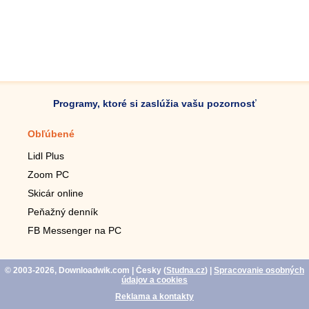
Programy, ktoré si zaslúžia vašu pozornosť
Obľúbené
Mobilné aplikácie
Lidl Plus
Krokomer do mobilu
Zoom PC
Lupa do mobilu
Skicár online
Diaľkový TV ovládač
Peňažný denník
Živé tapety do mobilu
FB Messenger na PC
Mariáš do mobilu
© 2003-2026, Downloadwik.com
| Česky (
Studna.cz
)
|
Spracovanie osobných
údajov a cookies
Reklama a kontakty