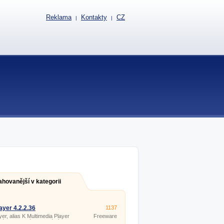
Reklama
Kontakty
CZ
|
|
ahovanější v kategorii
yer 4.2.2.36
1137
er, alias K Multimedia Player
Freeware
tvér na prehrávanie médií