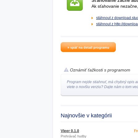
Sťahovanie začne au
Ak sťahovanie nezačne, 
stáhnout z download.stu
stáhnout z http://downlo
» späť na detail programu
Oznámiť ťažkosti s programom
Program nejde stiahnuť, má chybný opis a
viete o novšiu verziu? Dajte nám o tom ved
Najnovšie v kategórii
Vleer 0.1.0
Fr
Prehrávač hudby