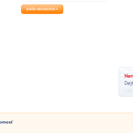
CDDB/FreeDB, integrované ovládanie
vybraného priečinka so zvukovými
hlasitosti, a ďalšie.
súbormi.
ďalšie aktualizácie »
zornosť