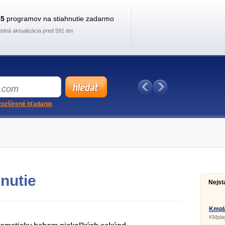
35
programov na stiahnutie zadarmo
edná aktualizácia pred 591 dni
ozšírené hľadanie
hnutie
Nejst
Kmpla
KMplay
je sof