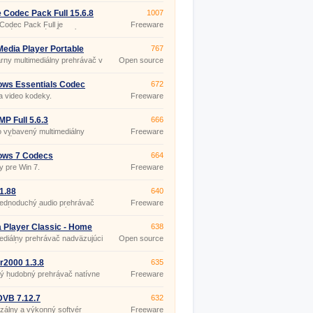
ych formátoch. Tento
ediálny prehrávač podporuje
e Codec Pack Full 15.6.8
1007
vanie audio aj video súborov
 Codec Pack Full je
Freeware
mátoch AVI, RealMedia, DVD,
ediálny prehrávač, balík
MKV, a pod.
v, ktoré prehrajú audio a
súbory v akomkoľvek formáte.
edia Player Portable
767
rny multimediálny prehrávač v
Open source
snej“ verzii, teda bez nutnosti
(gpl)
štalácie.
ows Essentials Codec
672
4.5
a video kodeky.
Freeware
P Full 5.6.3
666
 vybavený multimediálny
Freeware
vač.
ows 7 Codecs
664
 pre Win 7.
Freeware
1.88
640
jednoduchý audio prehrávač
Freeware
júci prehrávať celý obsah
ého priečinka so zvukovými
i.
 Player Classic - Home
638
a 1.7.4
ediálny prehrávač nadväzujúci
Open source
odnú Media Player Classic.
(gpl)
r2000 1.3.8
635
ný hudobný prehrávač natívne
Freeware
ujúci rad zvukových
tov: MP1, MP2, MP3, MP4,
AAC, Ogg Vorbis, FLAC/Ogg
DVB 7.12.7
632
 WavPack, WAV, AIFF, AU,
zálny a výkonný softvér
Freeware
CDDA, WMA.