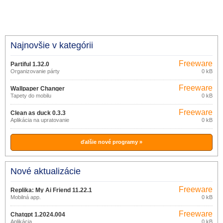
Najnovšie v kategórii
Freeware
Partiful 1.32.0
Organizovanie párty
0 kB
Freeware
Wallpaper Changer
Tapety do mobilu
0 kB
Freeware
Clean as duck 0.3.3
Aplikácia na upratovanie
0 kB
ďalšie nové programy »
Nové aktualizácie
Freeware
Replika: My Ai Friend 11.22.1
Mobilná app.
0 kB
Freeware
Chatgpt 1.2024.004
Aplikácia.
0 kB