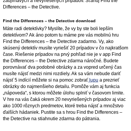
zaujímavých a nevyriešených prípadov. Sťahuj Find the
Differences – the Detective.
Find the Differences – the Detective download
Máte radi detektívky? Myslíte, že vy by ste boli lepším
detektívom? Ak áno potom tu máme pre vás mobilnú hru
Find the Differences – the Detective zadarmo. Vy, ako
skúsený detektív musíte vyriešiť 20 prípadov v čo najkratšom
čase. Riešenie prípadov na prvý pohľad nie je v app Find
the Differences – the Detective zdarma náročné. Budete
porovnávať dva podobné obrázky a za vopred určený čas
musíte nájsť medzi nimi rozdiely. Ak sa vám nebude dariť
nájsť 5 indícií môžete si na pomoc zobrať
lupu
a prezrieť
obrázky do najmenšieho detailu. Pomôže vám aj funkcia
„nápoveda“, s ktorou môžete úlohu splniť v časovom limite.
V hre na vás čaká okrem 20 nevyriešených prípadov aj viac
ako 1000 rôznych predmetov, ktoré treba nájsť a množstvo
ďalších hádaniek. Pustite sa s hrou Find the Differences –
the Detective na stiahnutie zdarma do pátrania.