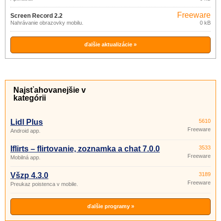
Freeware
Screen Record 2.2
Nahrávanie obrazovky mobilu.
0 kB
ďalšie aktualizácie »
Najsťahovanejšie v
kategórii
Lidl Plus
5610
Freeware
Android app.
Iflirts – flirtovanie, zoznamka a chat 7.0.0
3533
Freeware
Mobilná app.
Všzp 4.3.0
3189
Freeware
Preukaz poistenca v mobile.
ďalšie programy »