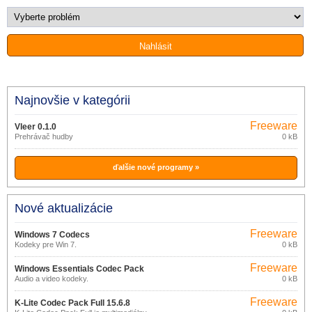
Najnovšie v kategórii
Freeware
Vleer 0.1.0
Prehrávač hudby
0 kB
ďalšie nové programy »
Nové aktualizácie
Freeware
Windows 7 Codecs
Kodeky pre Win 7.
0 kB
Freeware
Windows Essentials Codec Pack
Audio a video kodeky.
0 kB
4.5
Freeware
K-Lite Codec Pack Full 15.6.8