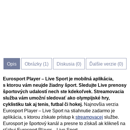
Opis
Obrázky (
1
)
Diskusia (
0
)
Ďalšie verzie (0)
Eurosport Player – Live Sport je mobilná aplikácia,
s ktorou vám neujde žiadny šport. Sledujte Live prenosy
športových udalostí nech ste kdekoľvek. Streamovacia
služba vám umožní sledovať ako olympijské hry,
cyklistiku tak aj tenis, futbal či hokej.
Najnovšia verzia
Eurosport Player – Live Sport na stiahnutie zadarmo je
aplikácia, s ktorou získate prístup k
streamovacej
službe.
Eurosport je športový kanál a presne to získaš ak klikneš na
sťahuj Eurosport Player – Live Sport.