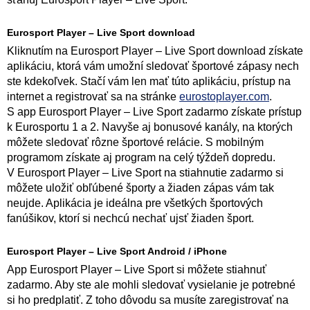
Eurosport Player – Live Sport download
Kliknutím na Eurosport Player – Live Sport download získate
aplikáciu, ktorá vám umožní sledovať športové zápasy nech
ste kdekoľvek. Stačí vám len mať túto aplikáciu, prístup na
internet a registrovať sa na stránke
eurostoplayer.com
.
S app Eurosport Player – Live Sport zadarmo získate prístup
k Eurosportu 1 a 2. Navyše aj bonusové kanály, na ktorých
môžete sledovať rôzne športové relácie. S mobilným
programom získate aj program na celý týždeň dopredu.
V Eurosport Player – Live Sport na stiahnutie zadarmo si
môžete uložiť obľúbené športy a žiaden zápas vám tak
neujde. Aplikácia je ideálna pre všetkých športových
fanúšikov, ktorí si nechcú nechať ujsť žiaden šport.
Eurosport Player – Live Sport Android / iPhone
App Eurosport Player – Live Sport si môžete stiahnuť
zadarmo. Aby ste ale mohli sledovať vysielanie je potrebné
si ho predplatiť. Z toho dôvodu sa musíte zaregistrovať na