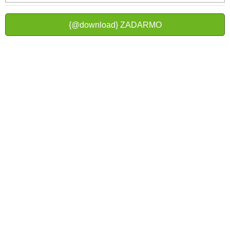
{@download} ZADARMO