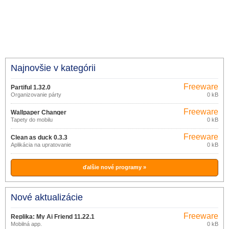
Najnovšie v kategórii
Freeware
Partiful 1.32.0
Organizovanie párty
0 kB
Freeware
Wallpaper Changer
Tapety do mobilu
0 kB
Freeware
Clean as duck 0.3.3
Aplikácia na upratovanie
0 kB
ďalšie nové programy »
Nové aktualizácie
Freeware
Replika: My Ai Friend 11.22.1
Mobilná app.
0 kB