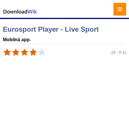
≡
Eurosport Player - Live Sport
Mobilná app.
(
4
-
0
x)