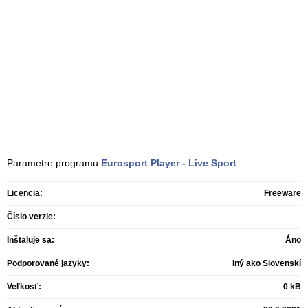
Parametre programu
Eurosport Player - Live Sport
Licencia:
Freeware
Číslo verzie:
Inštaluje sa:
Áno
Podporované jazyky:
Iný ako Slovenskí
Veľkosť:
0 kB