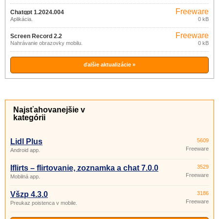
Freeware
Chatgpt 1.2024.004
Aplikácia.
0 kB
Freeware
Screen Record 2.2
Nahrávanie obrazovky mobilu.
0 kB
ďalšie aktualizácie »
Najsťahovanejšie v
kategórii
Lidl Plus
5609
Freeware
Android app.
Iflirts – flirtovanie, zoznamka a chat 7.0.0
3529
Freeware
Mobilná app.
Všzp 4.3.0
3186
Freeware
Preukaz poistenca v mobile.