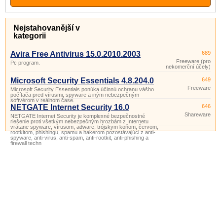
Nejstahovanější v
kategorii
Avira Free Antivirus 15.0.2010.2003
689
Freeware (pro
Pc program.
nekomerční účely)
Microsoft Security Essentials 4.8.204.0
649
Freeware
Microsoft Security Essentials ponúka účinnú ochranu vášho
počítača pred vírusmi, spyware a iným nebezpečným
softvérom v reálnom čase.
NETGATE Internet Security 16.0
646
Shareware
NETGATE Internet Security je komplexné bezpečnostné
riešenie proti všetkým nebezpečným hrozbám z Internetu
vrátane spyware, vírusom, adware, trójskym koňom, červom,
rootkitom, phishingu, spamu a hakerom pozostávajúci z anti-
spyware, anti-virus, anti-spam, anti-rootkit, anti-phishing a
firewall techn