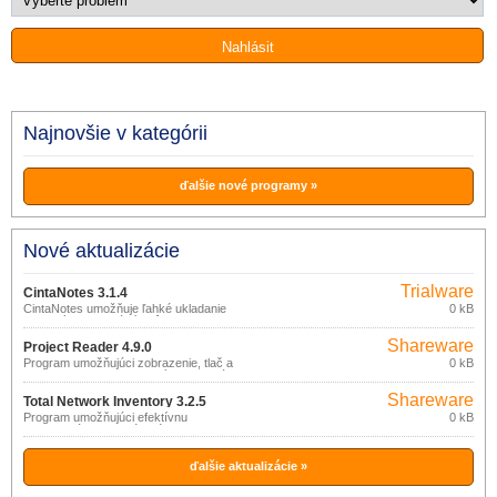
Najnovšie v kategórii
ďalšie nové programy »
Nové aktualizácie
Trialware
CintaNotes 3.1.4
CintaNotes umožňuje ľahké ukladanie
0 kB
vybraných informácií z rôznych
dokumentov a webových stránok.
Shareware
Project Reader 4.9.0
Program umožňujúci zobrazenie, tlač a
0 kB
export projektov vytvorených v aplikácii
Microsoft Project a uložených vo formáte
Shareware
MPP, MPT, XML alebo databázy
Total Network Inventory 3.2.5
(Access, SQL Server, Oracle), bez
Program umožňujúci efektívnu
0 kB
potreby inštalácie MS Project.
inventarizáciu hardvérového a
softvérového vybavenia počítačov v
sieťach.
ďalšie aktualizácie »