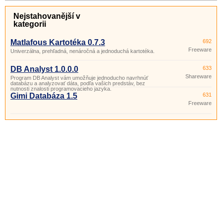
Nejstahovanější v
kategorii
Matlafous Kartotéka 0.7.3
692
Freeware
Univerzálna, prehľadná, nenáročná a jednoduchá kartotéka.
DB Analyst 1.0.0.0
633
Shareware
Program DB Analyst vám umožňuje jednoducho navrhnúť
databázu a analyzovať dáta, podľa vašich predstáv, bez
nutnosti znalosti programovacieho jazyka.
Gimi Databáza 1.5
631
Freeware