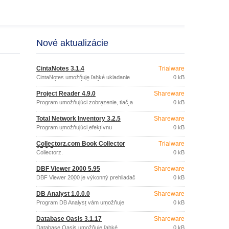
Nové aktualizácie
CintaNotes 3.1.4
Trialware
CintaNotes umožňuje ľahké ukladanie
0 kB
vybraných informácií z rôznych
dokumentov a webových stránok.
Project Reader 4.9.0
Shareware
Program umožňujúci zobrazenie, tlač a
0 kB
export projektov vytvorených v aplikácii
Microsoft Project a uložených vo formáte
Total Network Inventory 3.2.5
Shareware
MPP, MPT, XML alebo databázy
(Access, SQL Server, Oracle), bez
Program umožňujúci efektívnu
0 kB
potreby inštalácie MS Project.
inventarizáciu hardvérového a
softvérového vybavenia počítačov v
Collectorz.com Book Collector
Trialware
sieťach.
15.3.5
Collectorz.
0 kB
DBF Viewer 2000 5.95
Shareware
DBF Viewer 2000 je výkonný prehliadač
0 kB
a editor DBF súborov (Clipper, dBase,
FoxBase, Foxpro, Visual Foxpro, Visual
DB Analyst 1.0.0.0
Shareware
DBase, VO, DB2K, atď.
Program DB Analyst vám umožňuje
0 kB
jednoducho navrhnúť databázu a
analyzovať dáta, podľa vašich predstáv,
Database Oasis 3.1.17
Shareware
bez nutnosti znalosti programovacieho
jazyka.
Database Oasis umožňuje ľahké
0 kB