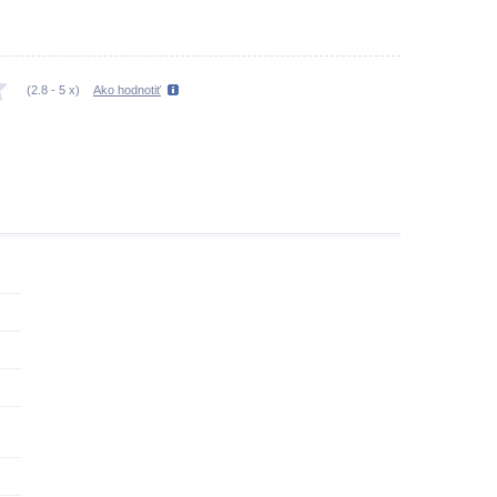
(
2.8
-
5
x)
Ako hodnotiť