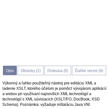
Opis
Obrázky (
1
)
Diskusia (
0
)
Ďalšie verzie (0)
Výkonný a ľahko použiteľný nástroj pre editáciu XML a
ladenie XSLT, ktorého účelom je pomôcť vývojárom aplikácií
a webov pri využívaní najnovších XML technológií a
technológií s XML súvisiacich (XSLT/FO, DocBook, XSD
Schema). Poznámka: vyžaduje inštaláciu Java VM.