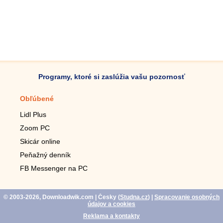
Programy, ktoré si zaslúžia vašu pozornosť
Obľúbené
Mobilné aplikácie
Lidl Plus
Krokomer do mobilu
Zoom PC
Lupa do mobilu
Skicár online
Diaľkový TV ovládač
Peňažný denník
Živé tapety do mobilu
FB Messenger na PC
Mariáš do mobilu
© 2003-2026, Downloadwik.com
| Česky (
Studna.cz
)
|
Spracovanie osobných
údajov a cookies
Reklama a kontakty