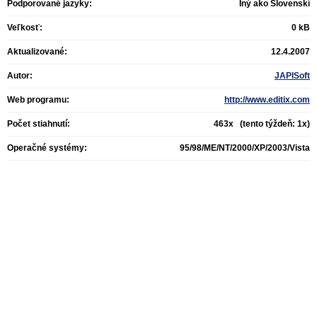
Podporované jazyky:
Iný ako Slovenskí
Veľkosť:
0 kB
Aktualizované:
12.4.2007
Autor:
JAPISoft
Web programu:
http://www.editix.com
Počet stiahnutí:
463x (tento týždeň: 1x)
Operačné systémy:
95/98/ME/NT/2000/XP/2003/Vista