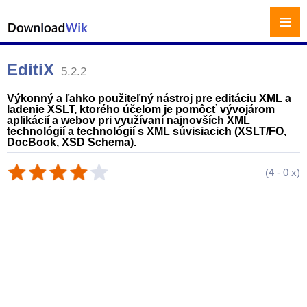
≡
EditiX
5.2.2
Výkonný a ľahko použiteľný nástroj pre editáciu XML a
ladenie XSLT, ktorého účelom je pomôcť vývojárom
aplikácií a webov pri využívaní najnovších XML
technológií a technológií s XML súvisiacich (XSLT/FO,
DocBook, XSD Schema).
(
4
-
0
x)