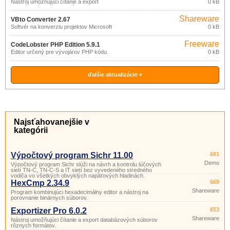
Nástroj umožňujúci čítanie a export
0 kB
databázových súborov rôznych
formátov.
Shareware
VBto Converter 2.67
Softvér na konverziu projektov Microsoft
0 kB
Visual Basic 6.
Freeware
CodeLobster PHP Edition 5.9.1
Editor určený pre vývojárov PHP kódu.
0 kB
ďalšie aktualizácie »
Najsťahovanejšie v
kategórii
Výpočtový program Sichr 11.00
681
Demo
Výpočtový program Sichr slúži na návrh a kontrolu lúčových
sietí TN-C, TN-C-S a IT sietí bez vyvedeného stredného
vodiča vo všetkých obvyklých napäťových hladinách.
HexCmp 2.34.9
669
Shareware
Program kombinujúci hexadecimálny editor a nástroj na
porovnanie binárnych súborov.
Exportizer Pro 6.0.2
653
Shareware
Nástroj umožňujúci čítanie a export databázových súborov
rôznych formátov.