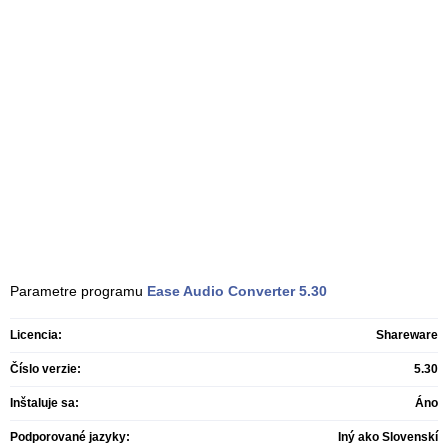
Parametre programu
Ease Audio Converter
5.30
Licencia:
Shareware
Číslo verzie:
5.30
Inštaluje sa:
Áno
Podporované jazyky:
Iný ako Slovenskí