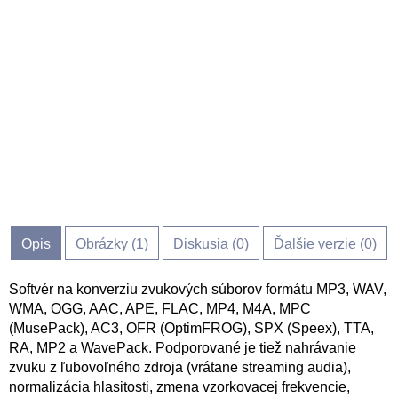
Opis
Obrázky (
1
)
Diskusia (
0
)
Ďalšie verzie (0)
Softvér na konverziu zvukových súborov formátu MP3, WAV,
WMA, OGG, AAC, APE, FLAC, MP4, M4A, MPC
(MusePack), AC3, OFR (OptimFROG), SPX (Speex), TTA,
RA, MP2 a WavePack. Podporované je tiež nahrávanie
zvuku z ľubovoľného zdroja (vrátane streaming audia),
normalizácia hlasitosti, zmena vzorkovacej frekvencie,