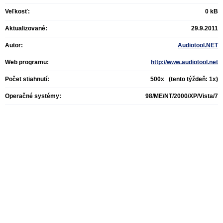
Veľkosť:
0 kB
Aktualizované:
29.9.2011
Autor:
Audiotool.NET
Web programu:
http://www.audiotool.net
Počet stiahnutí:
500x (tento týždeň: 1x)
Operačné systémy:
98/ME/NT/2000/XP/Vista/7