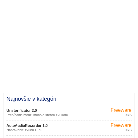
Najnovšie v kategórii
Freeware
Unsterificator 2.0
Prepínanie medzi mono a stereo zvukom
0 kB
Freeware
AutoAudioRecorder 1.0
Nahrávanie zvuku z PC
0 kB