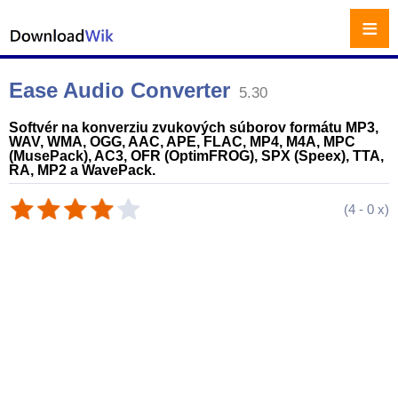
≡
Ease Audio Converter
5.30
Softvér na konverziu zvukových súborov formátu MP3,
WAV, WMA, OGG, AAC, APE, FLAC, MP4, M4A, MPC
(MusePack), AC3, OFR (OptimFROG), SPX (Speex), TTA,
RA, MP2 a WavePack.
(
4
-
0
x)