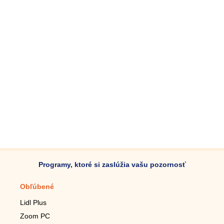
Programy, ktoré si zaslúžia vašu pozornosť
Obľúbené
Mobilné aplikácie
Lidl Plus
Krokomer do mobilu
Zoom PC
Lupa do mobilu