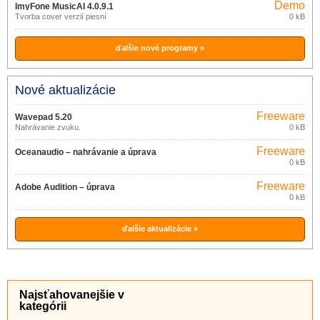
Demo
ImyFone MusicAI 4.0.9.1
Tvorba cover verzií piesní
0 kB
ďalšie nové programy »
Nové aktualizácie
Freeware
Wavepad 5.20
Nahrávanie zvuku.
0 kB
Freeware
Oceanaudio – nahrávanie a úprava
0 kB
zvuku 3.13.2
Freeware
Adobe Audition – úprava
0 kB
digitálneho zvuku
ďalšie aktualizácie »
Najsťahovanejšie v
kategórii