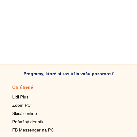
Programy, ktoré si zaslúžia vašu pozornosť
Obľúbené
Mobilné aplikácie
Lidl Plus
Krokomer do mobilu
Zoom PC
Lupa do mobilu
Skicár online
Diaľkový TV ovládač
Peňažný denník
Živé tapety do mobilu
FB Messenger na PC
Mariáš do mobilu