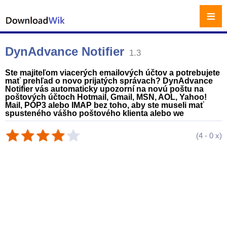
≡
DynAdvance Notifier
1.3
Ste majiteľom viacerých emailových účtov a potrebujete
mať prehľad o novo prijatých správach? DynAdvance
Notifier vás automaticky upozorní na novú poštu na
poštových účtoch Hotmail, Gmail, MSN, AOL, Yahoo!
Mail, POP3 alebo IMAP bez toho, aby ste museli mať
spusteného vášho poštového klienta alebo we
(
4
-
0
x)