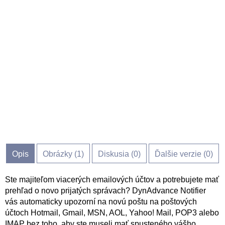
Opis
Obrázky (
1
)
Diskusia (
0
)
Ďalšie verzie (0)
Ste majiteľom viacerých emailových účtov a potrebujete mať
prehľad o novo prijatých správach? DynAdvance Notifier
vás automaticky upozorní na novú poštu na poštových
účtoch Hotmail, Gmail, MSN, AOL, Yahoo! Mail, POP3 alebo
IMAP bez toho, aby ste museli mať spusteného vášho