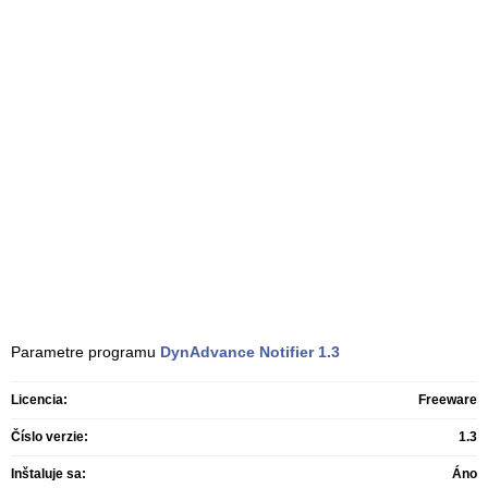
Parametre programu
DynAdvance Notifier
1.3
Licencia:
Freeware
Číslo verzie:
1.3
Inštaluje sa:
Áno