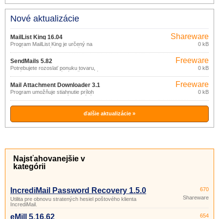
Nové aktualizácie
Shareware
MailList King 16.04
Program MailList King je určený na
0 kB
vytváranie a správu emailových
konferencií (mailing lists).
Freeware
SendMails 5.82
Potrebujete rozoslať ponuku tovaru,
0 kB
oznámenie o aktualizáciách či zmenách?
Potrebujete zaslať správu na viac
Freeware
emailových adries? Nechcete aby každý
Mail Attachment Downloader 3.1
príjemca videl adresy ostatných
(pro
Program umožňuje stiahnutie príloh
0 kB
spolupríjemcov? Nechcete sa spoliehať
emailov podľa nastavených kritérií, bez
nekomerční
na jednoduché vloženie zoznamu
nutnosti stiahnutia a otvorenia samotnej
príjemcov do kópie (skryté)? Program
účely)
emailovej správy.
SendMail vie eš
ďalšie aktualizácie »
Najsťahovanejšie v
kategórii
IncrediMail Password Recovery 1.5.0
670
Shareware
Utilita pre obnovu stratených hesiel poštového klienta
IncrediMail.
eMill 5.16.62
654