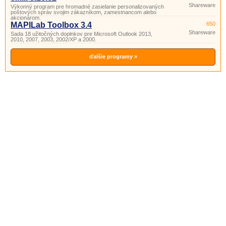
Shareware
Výkonný program pre hromadné zasielanie personalizovaných
poštových správ svojim zákazníkom, zamestnancom alebo
akcionárom.
MAPILab Toolbox 3.4
650
Shareware
Sada 18 užitočných doplnkov pre Microsoft Outlook 2013,
2010, 2007, 2003, 2002/XP a 2000.
ďalšie programy »