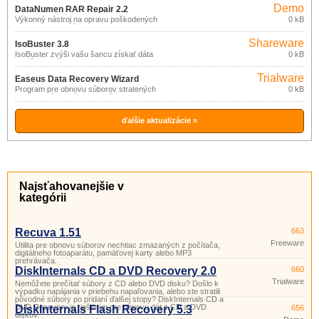
Demo
DataNumen RAR Repair 2.2
Výkonný nástroj na opravu poškodených
0 kB
RAR a SFX archívov.
Shareware
IsoBuster 3.8
IsoBuster zvýši vašu šancu získať dáta
0 kB
z poškodených CD, DVD, Blu Ray (BD a
HD DVD) diskov.
Trialware
Easeus Data Recovery Wizard
Program pre obnovu súborov stratených
0 kB
10.2.0
po naformátovaní disku, poškodenie
tabuľky oddielov, vírusovej nákaze,
zmazanie a vysypanie koša a pod.
ďalšie aktualizácie »
Najsťahovanejšie v
kategórii
Recuva 1.51
663
Freeware
Utilita pre obnovu súborov nechtiac zmazaných z počítača,
digitálneho fotoaparátu, pamäťovej karty alebo MP3
prehrávača.
DiskInternals CD a DVD Recovery 2.0
660
Trialware
Nemôžete prečítať súbory z CD alebo DVD disku? Došlo k
výpadku napájania v priebehu napaľovania, alebo ste stratili
pôvodné súbory po pridaní ďalšej stopy? DiskInternals CD a
DVD Recovery je riešením pre obnovu dát z CD a DVD
DiskInternals Flash Recovery 5.3
656
diskov.