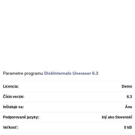
Parametre programu
DiskInternals Uneraser
6.3
Licencia:
Demo
Číslo verzie:
6.3
Inštaluje sa:
Áno
Podporované jazyky:
Iný ako Slovenskí
Veľkosť:
0 kB