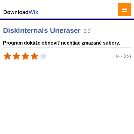
≡
DiskInternals Uneraser
6.3
Program dokáže obnoviť nechtiac zmazané súbory.
(
4
-
0
x)