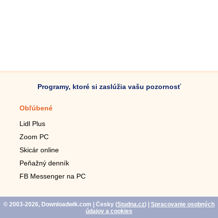
Programy, ktoré si zaslúžia vašu pozornosť
Obľúbené
Mobilné aplikácie
Lidl Plus
Krokomer do mobilu
Zoom PC
Lupa do mobilu
Skicár online
Diaľkový TV ovládač
Peňažný denník
Živé tapety do mobilu
FB Messenger na PC
Mariáš do mobilu
© 2003-2026, Downloadwik.com
| Česky (
Studna.cz
)
|
Spracovanie osobných
údajov a cookies