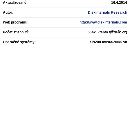
Aktualizované:
16.4.2014
Autor:
DiskInternals Research
Web programu:
http://www.diskinternals.com
Počet stiahnutí:
564x (tento týždeň: 2x)
Operačné systémy:
XP/2003/Vista/2008/7/8