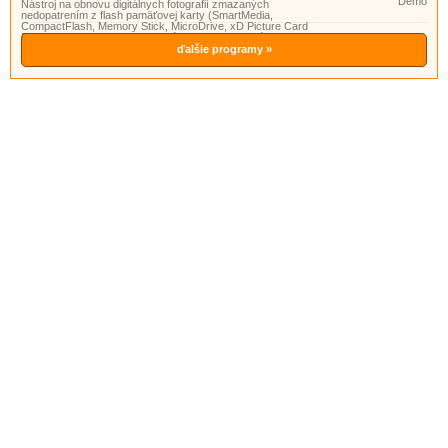
Demo
Nástroj na obnovu digitálnych fotografií zmazaných
nedopatrením z flash pamäťovej karty (SmartMedia,
CompactFlash, Memory Stick, MicroDrive, xD Picture Card
Flash Card, PC Card, …) pevného disku alebo iného
externého zariadenia.
ďalšie programy »